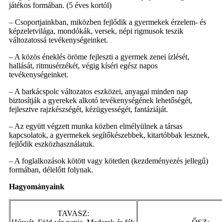
játékos formában. (5 éves kortól)
– Csoportjainkban, miközben fejlődik a gyermekek érzelem- és
képzeletvilága, mondókák, versek, népi rigmusok teszik
változatossá tevékenységeinket.
– A közös éneklés öröme fejleszti a gyermek zenei ízlését,
hallását, ritmusérzékét, végig kíséri egész napos
tevékenységeinket.
– A barkácspolc változatos eszközei, anyagai minden nap
biztosítják a gyerekek alkotó tevékenységének lehetőségét,
fejlesztve rajzkészségét, kézügyességét, fantáziáját.
– Az együtt végzett munka közben elmélyülnek a társas
kapcsolatok, a gyermekek segítőkészebbek, kitartóbbak lesznek,
fejlődik eszközhasználatuk.
– A foglalkozások kötött vagy kötetlen (kezdeményezés jellegű)
formában, délelőtt folynak.
Hagyományaink
TAVASZ: