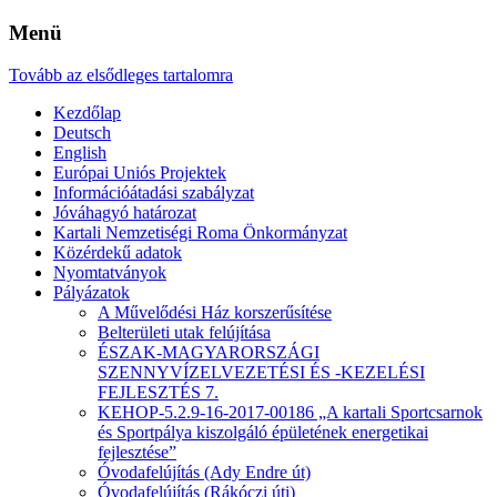
Menü
Tovább az elsődleges tartalomra
Kezdőlap
Deutsch
English
Európai Uniós Projektek
Információátadási szabályzat
Jóváhagyó határozat
Kartali Nemzetiségi Roma Önkormányzat
Közérdekű adatok
Nyomtatványok
Pályázatok
A Művelődési Ház korszerűsítése
Belterületi utak felújítása
ÉSZAK-MAGYARORSZÁGI
SZENNYVÍZELVEZETÉSI ÉS -KEZELÉSI
FEJLESZTÉS 7.
KEHOP-5.2.9-16-2017-00186 „A kartali Sportcsarnok
és Sportpálya kiszolgáló épületének energetikai
fejlesztése”
Óvodafelújítás (Ady Endre út)
Óvodafelújítás (Rákóczi úti)