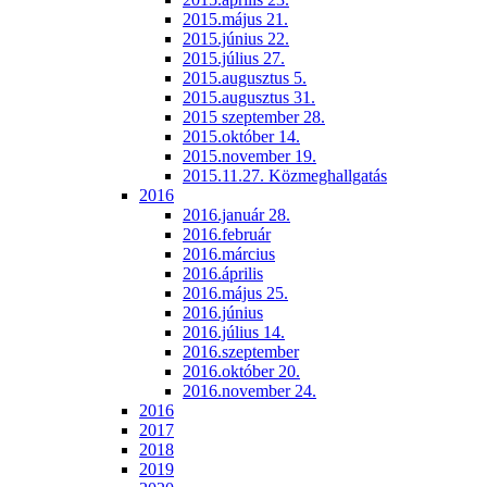
2015.május 21.
2015.június 22.
2015.július 27.
2015.augusztus 5.
2015.augusztus 31.
2015 szeptember 28.
2015.október 14.
2015.november 19.
2015.11.27. Közmeghallgatás
2016
2016.január 28.
2016.február
2016.március
2016.április
2016.május 25.
2016.június
2016.július 14.
2016.szeptember
2016.október 20.
2016.november 24.
2016
2017
2018
2019