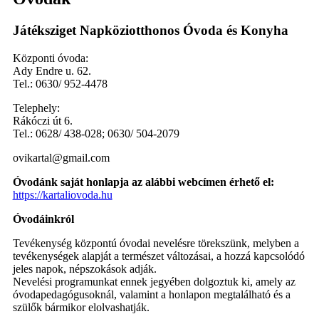
Játéksziget Napköziotthonos Óvoda és Konyha
Központi óvoda:
Ady Endre u. 62.
Tel.: 0630/ 952-4478
Telephely:
Rákóczi út 6.
Tel.: 0628/ 438-028; 0630/ 504-2079
ovikartal@gmail.com
Óvodánk saját honlapja az alábbi webcímen érhető el:
https://kartaliovoda.hu
Óvodáinkról
Tevékenység központú óvodai nevelésre törekszünk, melyben a
tevékenységek alapját a természet változásai, a hozzá kapcsolódó
jeles napok, népszokások adják.
Nevelési programunkat ennek jegyében dolgoztuk ki, amely az
óvodapedagógusoknál, valamint a honlapon megtalálható és a
szülők bármikor elolvashatják.