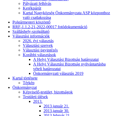
Pályázati felhívás
Kerékpárút
Kartal Nagyközség Önkormányzata ASP központhoz
való csatlakozása
Polgármesteri köszöntő
RRF-1.1.2-21-2022-00017 fotódokumentáció
Szálláshely-szolgáltató
Választási információk
2026. évi választás
Választási szervek
Választási ügyintézés
Korábbi választások
A Helyi Választási Bizottság határozatai
A Helyi Választási Bizottság nyilvántartásba
vételi határozatai
Önkormányzati választás 2019
Kartal története
Térkép
Önkormányzat
Képviselő-testület, bizottságok
Testületi ülések
2013.
2013.január 21.
2013.január 30.
2013.február 21.