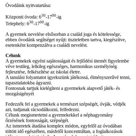
Óvodáink nyitvatartása:
30
00
Központi óvoda: 6
-17
-ig
30
00
Telephely: 6
-17
-ig
A gyermek nevelése elsősorban a család joga és kötelessége,
ebben óvodánk segítséget nyújt: tiszteletben tartva, kiegészítve,
esetenként kompenzálva a családi nevelést.
Célunk
A gyermekek egyéni sajátosságait és fejlődési ütemét figyelembe
véve testileg, lelkileg egészséges, harmonikus személyiség
fejlesztése, felkészítése az iskolai életre.
A tanulási folyamatot igyekszünk játékossá, élményszerűvé tenni,
tapasztalatokba ágyazni.
Fontosnak tartjuk kielégíteni a gyermekek alapvető játék- és
mozgásigényét
Fedezzék fel a gyermekek a természet szépségét, óvják, védjék
azt, tudjanak rácsodálkozni, felfedezni.
Célunk megismertetni a gyermekekkel a néphagyomány
őrzésének fontosságát, szépségét.
Az ismeretek átadása komplex módon, egyfelől az óvodában
töltött idő egészében, másfelől koncentráltan, a foglalkozások