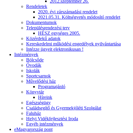
2012.szeptember 26.
Rendeletek
2020. évi zárszámadási rendelet
2021.05.31. Költségvetés módosító rendelet
Dokumentumok
Településrendezési terv
HÉSZ egységes 2005.
Közérdekű adatok
Kereskedelmi működési engedélyek nyilvántartása
Intézze ügyeit elektronikusan !
Intézmények
Bölcsőde
Óvodák
Iskolák
Sportcsarnok
Művelődési ház
Programajánló
Könyvtár
Híreink
Egészségügy
Családsegítő és Gyermekjóléti Szolgálat
Faluház
Helyi Vidékfejlesztési Iroda
Egyéb intézmények
eMagyarország pont