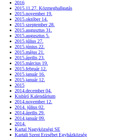
2016
2015.11.27. Közmeghallgatás
2015.november 19.
2015.október 14.
2015 szeptember 28.
2015.augusztus 31.
2015.augusztus 5.
2015.július 27.
2015.június 22.
2015.május 21.
2015.április 23.
2015.március 19.
2015.február 12.
2015.január 16.
2015.január 12.
2015
2014.december 04.
Kisbíró Kalendárium
2014.november 12.
2014. július 02.
2014.április 29.
2014.január 09.
2014.
Kartal Nagyközségi SE
Kartali Szent Erzsébet Egyházközség