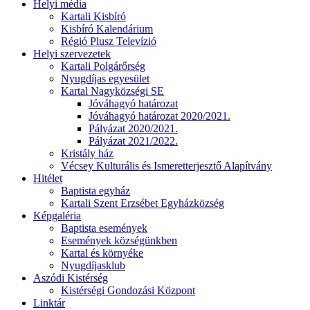
Helyi média
Kartali Kisbíró
Kisbíró Kalendárium
Régió Plusz Televízió
Helyi szervezetek
Kartali Polgárőrség
Nyugdíjas egyesület
Kartal Nagyközségi SE
Jóváhagyó határozat
Jóváhagyó határozat 2020/2021.
Pályázat 2020/2021.
Pályázat 2021/2022.
Kristály ház
Vécsey Kulturális és Ismeretterjesztő Alapítvány
Hitélet
Baptista egyház
Kartali Szent Erzsébet Egyházközség
Képgaléria
Baptista események
Események községünkben
Kartal és környéke
Nyugdíjasklub
Aszódi Kistérség
Kistérségi Gondozási Központ
Linktár