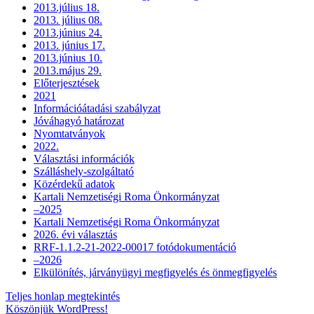
2013.július 18.
2013. július 08.
2013.június 24.
2013. június 17.
2013.június 10.
2013.május 29.
Előterjesztések
2021
Információátadási szabályzat
Jóváhagyó határozat
Nyomtatványok
2022.
Választási információk
Szálláshely-szolgáltató
Közérdekű adatok
Kartali Nemzetiségi Roma Önkormányzat
–2025
Kartali Nemzetiségi Roma Önkormányzat
2026. évi választás
RRF-1.1.2-21-2022-00017 fotódokumentáció
–2026
Elkülönítés, járványügyi megfigyelés és önmegfigyelés
Teljes honlap megtekintés
Köszönjük WordPress!