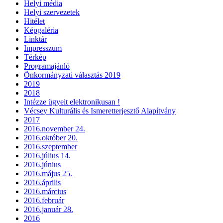
Helyi média
Helyi szervezetek
Hitélet
Képgaléria
Linktár
Impresszum
Térkép
Programajánló
Önkormányzati választás 2019
2019
2018
Intézze ügyeit elektronikusan !
Vécsey Kulturális és Ismeretterjesztő Alapítvány
2017
2016.november 24.
2016.október 20.
2016.szeptember
2016.július 14.
2016.június
2016.május 25.
2016.április
2016.március
2016.február
2016.január 28.
2016