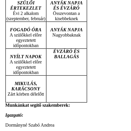
SZÜLŐI
ANYÁK NAPJA
ÉRTEKEZLET
ÉS ÉVZÁRÓ
Évi 2 alkalom
Összevontan a
(szeptember, február)
kisebbeknek
FOGADÓ ÓRA
ANYÁK NAPJA
A szülőkkel előre
Nagyobbaknak
egyeztetett
időpontokban
ÉVZÁRÓ ÉS
NYÍLT NAPOK
BALLAGÁS
A szülőkkel előre
egyeztetett
időpontokban
MIKULÁS,
KARÁCSONY
Zárt körben délelőtt
Munkánkat segítő szakemberek:
Igazgató:
Dormányné Szabó Andrea