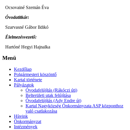
Ocsovainé Szemán Éva
Óvodatitkár:
Szarvasné Gábor Ildikó
Élelmezésvezető:
Hartóné Hegyi Hajnalka
Menü
Kezdőlap
Polgármesteri köszöntő
Kartal története
Pályázatok
Óvodafelújítás (Rákóczi úti)
Belterületi utak felújítása
Óvodafelújítás (Ady Endre út)
Kartal Nagyközség Önkormányzata ASP központhoz
való csatlakozása
Híreink
Önkormányzat
Intézmények