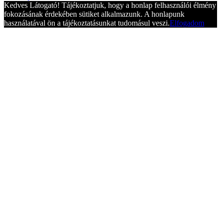
Kedves Látogató! Tájékoztatjuk, hogy a honlap felhasználói élmény
fokozásának érdekében sütiket alkalmazunk. A honlapunk
használatával ön a tájékoztatásunkat tudomásul veszi.
Elfogadom