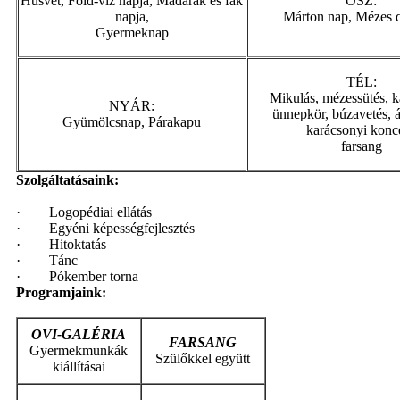
Húsvét, Föld-víz napja, Madarak és fák
ŐSZ:
napja,
Márton nap, Mézes dé
Gyermeknap
TÉL:
Mikulás, mézessütés, k
NYÁR:
ünnepkör, búzavetés, á
Gyümölcsnap, Párakapu
karácsonyi konce
farsang
Szolgáltatásaink:
· Logopédiai ellátás
· Egyéni képességfejlesztés
· Hitoktatás
· Tánc
· Pókember torna
Programjaink:
OVI-GALÉRIA
FARSANG
Gyermekmunkák
Szülőkkel együtt
kiállításai