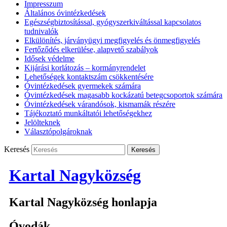
Impresszum
Általános óvintézkedések
Egészségbiztosítással, gyógyszerkiváltással kapcsolatos
tudnivalók
Elkülönítés, járványügyi megfigyelés és önmegfigyelés
Fertőződés elkerülése, alapvető szabályok
Idősek védelme
Kijárási korlátozás – kormányrendelet
Lehetőségek kontaktszám csökkentésére
Óvintézkedések gyermekek számára
Óvintézkedések magasabb kockázatú betegcsoportok számára
Óvintézkedések várandósok, kismamák részére
Tájékoztató munkáltatói lehetőségekhez
Jelölteknek
Választópolgároknak
Keresés
Kartal Nagyközség
Kartal Nagyközség honlapja
Óvodák