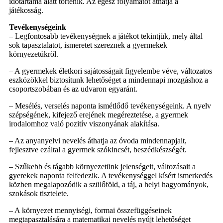
időtartama alatt történik. Az egész folyamatot áthatja a
játékosság.
Tevékenységeink
– Legfontosabb tevékenységnek a játékot tekintjük, mely által
sok tapasztalatot, ismeretet szereznek a gyermekek
környezetükről.
– A gyermekek életkori sajátosságait figyelembe véve, változatos
eszközökkel biztosítunk lehetőséget a mindennapi mozgáshoz a
csoportszobában és az udvaron egyaránt.
– Mesélés, verselés naponta ismétlődő tevékenységeink. A nyelv
szépségének, kifejező erejének megéreztetése, a gyermek
irodalomhoz való pozitív viszonyának alakítása.
– Az anyanyelvi nevelés áthatja az óvoda mindennapjait,
fejlesztve ezáltal a gyermek szókincsét, beszédkészségét.
– Szűkebb és tágabb környezetünk jelenségeit, változásait a
gyerekek naponta felfedezik. A tevékenységgel kísért ismerkedés
közben megalapozódik a szülőföld, a táj, a helyi hagyományok,
szokások tisztelete.
– A környezet mennyiségi, formai összefüggéseinek
megtapasztalására a matematikai nevelés nyújt lehetőséget