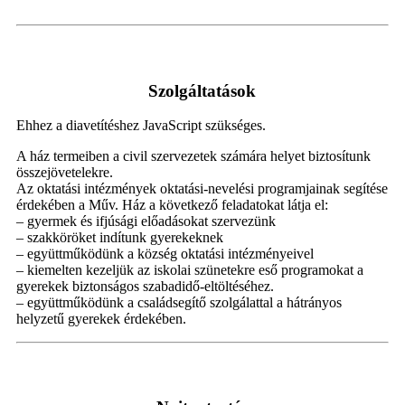
Szolgáltatások
Ehhez a diavetítéshez JavaScript szükséges.
A ház termeiben a civil szervezetek számára helyet biztosítunk
összejövetelekre.
Az oktatási intézmények oktatási-nevelési programjainak segítése
érdekében a Műv. Ház a következő feladatokat látja el:
– gyermek és ifjúsági előadásokat szervezünk
– szakköröket indítunk gyerekeknek
– együttműködünk a község oktatási intézményeivel
– kiemelten kezeljük az iskolai szünetekre eső programokat a
gyerekek biztonságos szabadidő-eltöltéséhez.
– együttműködünk a családsegítő szolgálattal a hátrányos
helyzetű gyerekek érdekében.