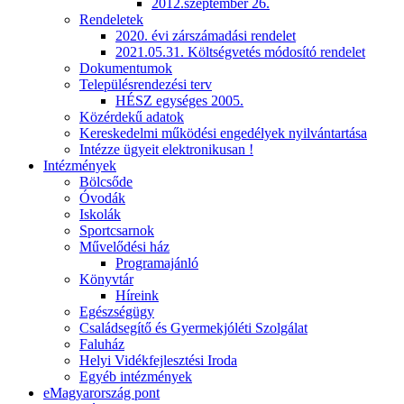
2012.szeptember 26.
Rendeletek
2020. évi zárszámadási rendelet
2021.05.31. Költségvetés módosító rendelet
Dokumentumok
Településrendezési terv
HÉSZ egységes 2005.
Közérdekű adatok
Kereskedelmi működési engedélyek nyilvántartása
Intézze ügyeit elektronikusan !
Intézmények
Bölcsőde
Óvodák
Iskolák
Sportcsarnok
Művelődési ház
Programajánló
Könyvtár
Híreink
Egészségügy
Családsegítő és Gyermekjóléti Szolgálat
Faluház
Helyi Vidékfejlesztési Iroda
Egyéb intézmények
eMagyarország pont