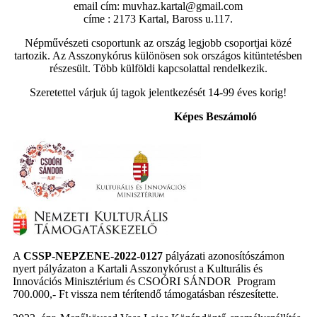
email cím: muvhaz.kartal@gmail.com
címe : 2173 Kartal, Baross u.117.
Népművészeti csoportunk az ország legjobb csoportjai közé
tartozik. Az Asszonykórus különösen sok országos kitüntetésben
részesült. Több külföldi kapcsolattal rendelkezik.
Szeretettel várjuk új tagok jelentkezését 14-99 éves korig!
Képes
Beszámoló
A
CSSP-NEPZENE-2022-0127
pályázati azonosítószámon
nyert pályázaton a Kartali Asszonykórust a Kulturális és
Innovációs Minisztérium és CSOÓRI SÁNDOR Program
700.000,- Ft vissza nem térítendő támogatásban részesítette.