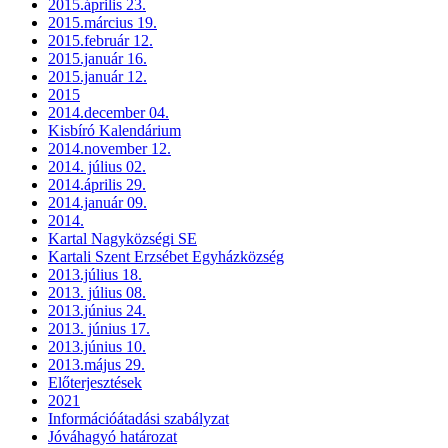
2015.április 23.
2015.március 19.
2015.február 12.
2015.január 16.
2015.január 12.
2015
2014.december 04.
Kisbíró Kalendárium
2014.november 12.
2014. július 02.
2014.április 29.
2014.január 09.
2014.
Kartal Nagyközségi SE
Kartali Szent Erzsébet Egyházközség
2013.július 18.
2013. július 08.
2013.június 24.
2013. június 17.
2013.június 10.
2013.május 29.
Előterjesztések
2021
Információátadási szabályzat
Jóváhagyó határozat