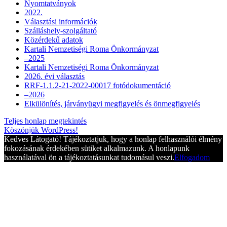
Nyomtatványok
2022.
Választási információk
Szálláshely-szolgáltató
Közérdekű adatok
Kartali Nemzetiségi Roma Önkormányzat
–2025
Kartali Nemzetiségi Roma Önkormányzat
2026. évi választás
RRF-1.1.2-21-2022-00017 fotódokumentáció
–2026
Elkülönítés, járványügyi megfigyelés és önmegfigyelés
Teljes honlap megtekintés
Köszönjük WordPress!
Kedves Látogató! Tájékoztatjuk, hogy a honlap felhasználói élmény
fokozásának érdekében sütiket alkalmazunk. A honlapunk
használatával ön a tájékoztatásunkat tudomásul veszi.
Elfogadom