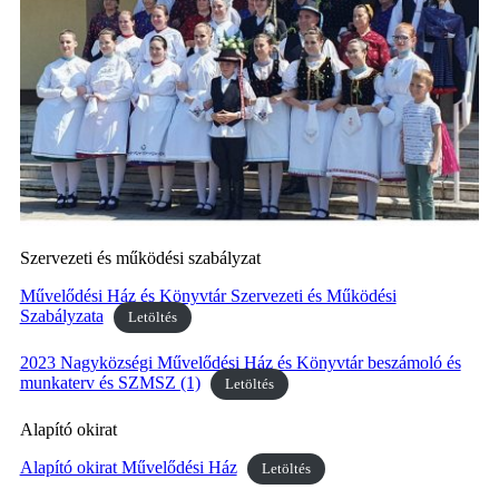
Szervezeti és működési szabályzat
Művelődési Ház és Könyvtár Szervezeti és Működési
Szabályzata
Letöltés
2023 Nagyközségi Művelődési Ház és Könyvtár beszámoló és
munkaterv és SZMSZ (1)
Letöltés
Alapító okirat
Alapító okirat Művelődési Ház
Letöltés