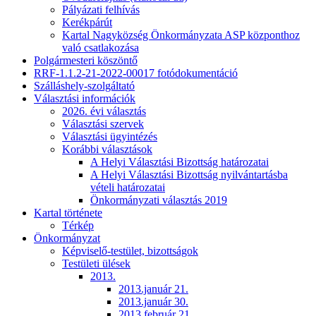
Pályázati felhívás
Kerékpárút
Kartal Nagyközség Önkormányzata ASP központhoz
való csatlakozása
Polgármesteri köszöntő
RRF-1.1.2-21-2022-00017 fotódokumentáció
Szálláshely-szolgáltató
Választási információk
2026. évi választás
Választási szervek
Választási ügyintézés
Korábbi választások
A Helyi Választási Bizottság határozatai
A Helyi Választási Bizottság nyilvántartásba
vételi határozatai
Önkormányzati választás 2019
Kartal története
Térkép
Önkormányzat
Képviselő-testület, bizottságok
Testületi ülések
2013.
2013.január 21.
2013.január 30.
2013.február 21.