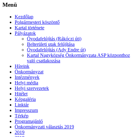
Menü
Kezdőlap
Polgármesteri köszöntő
Kartal története
Pályázatok
Óvodafelújítás (Rákóczi úti)
Belterületi utak felújítása
Óvodafelújítás (Ady Endre út)
Kartal Nagyközség Önkormányzata ASP központhoz
való csatlakozása
Híreink
Önkormányzat
Intézmények
Helyi média
Helyi szervezetek
Hitélet
Képgaléria
Linktár
Impresszum
Térkép
Programajánló
Önkormányzati választás 2019
2019