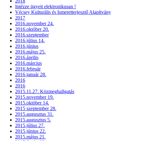
2018
Intézze ügyeit elektronikusan !
Vécsey Kulturális és Ismeretterjesztő Alapítvány
2017
2016.november 24.
2016.október 20.
2016.szeptember
2016.július 14.
2016.június
2016.május 25.
2016.április
2016.március
2016.február
2016.január 28.
2016
2016
2015.11.27. Közmeghallgatás
2015.november 19.
2015.október 14.
2015 szeptember 28.
2015.augusztus 31.
2015.augusztus 5.
2015.július 27.
2015.június 22.
2015.május 21.