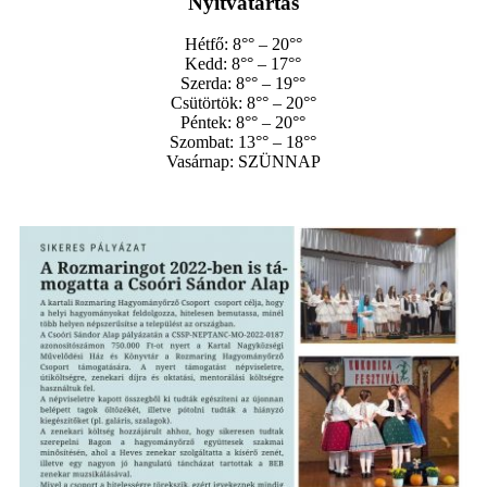
Nyitvatartás
Hétfő: 8°° – 20°°
Kedd: 8°° – 17°°
Szerda: 8°° – 19°°
Csütörtök: 8°° – 20°°
Péntek: 8°° – 20°°
Szombat: 13°° – 18°°
Vasárnap: SZÜNNAP