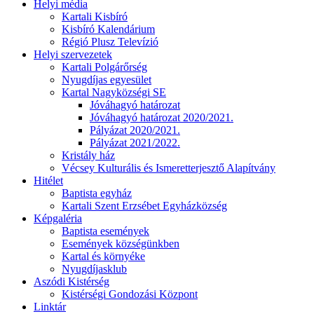
Helyi média
Kartali Kisbíró
Kisbíró Kalendárium
Régió Plusz Televízió
Helyi szervezetek
Kartali Polgárőrség
Nyugdíjas egyesület
Kartal Nagyközségi SE
Jóváhagyó határozat
Jóváhagyó határozat 2020/2021.
Pályázat 2020/2021.
Pályázat 2021/2022.
Kristály ház
Vécsey Kulturális és Ismeretterjesztő Alapítvány
Hitélet
Baptista egyház
Kartali Szent Erzsébet Egyházközség
Képgaléria
Baptista események
Események községünkben
Kartal és környéke
Nyugdíjasklub
Aszódi Kistérség
Kistérségi Gondozási Központ
Linktár