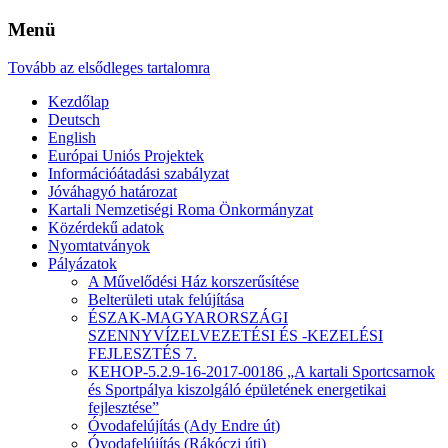
Menü
Tovább az elsődleges tartalomra
Kezdőlap
Deutsch
English
Európai Uniós Projektek
Információátadási szabályzat
Jóváhagyó határozat
Kartali Nemzetiségi Roma Önkormányzat
Közérdekű adatok
Nyomtatványok
Pályázatok
A Művelődési Ház korszerűsítése
Belterületi utak felújítása
ÉSZAK-MAGYARORSZÁGI
SZENNYVÍZELVEZETÉSI ÉS -KEZELÉSI
FEJLESZTÉS 7.
KEHOP-5.2.9-16-2017-00186 „A kartali Sportcsarnok
és Sportpálya kiszolgáló épületének energetikai
fejlesztése”
Óvodafelújítás (Ady Endre út)
Óvodafelújítás (Rákóczi úti)