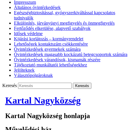
Impresszum
Általános óvintézkedések
Egészségbiztosítással, gyógyszerkiváltással kapcsolatos
tudnivalók
Elkülönítés, járványügyi megfigyelés és önmegfigyelés
Fertőződés elkerülése, alapvető szabályok
Idősek védelme
Kijárási korlátozás – kormányrendelet
Lehetőségek kontaktszám csökkentésére
Óvintézkedések gyermekek számára
Óvintézkedések magasabb kockázatú betegcsoportok számára
Óvintézkedések várandósok, kismamák részére
Tájékoztató munkáltatói lehetőségekhez
Jelölteknek
Választópolgároknak
Keresés
Kartal Nagyközség
Kartal Nagyközség honlapja
Művelődési ház