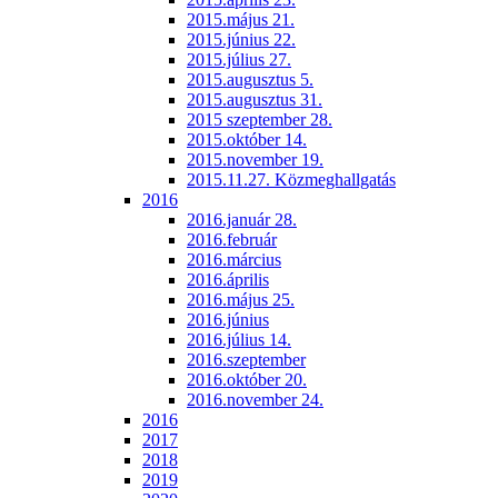
2015.május 21.
2015.június 22.
2015.július 27.
2015.augusztus 5.
2015.augusztus 31.
2015 szeptember 28.
2015.október 14.
2015.november 19.
2015.11.27. Közmeghallgatás
2016
2016.január 28.
2016.február
2016.március
2016.április
2016.május 25.
2016.június
2016.július 14.
2016.szeptember
2016.október 20.
2016.november 24.
2016
2017
2018
2019