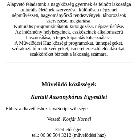
Alapvető feladatunk a nagyközség gyermek és felnőtt lakossága
kulturális életének szervezése, különösen népzenei,
népművészeti, hagyományőrző rendezvények, táborozások
szervezése, megtartása.
Kulturális programkínálatok kidolgozása, népszerűsítése.
Az intézmény helyiségeinek, eszközeinek alkalomszerű
hasznosítása, a teljes kapacitás kihasználása.
A Művelődési Ház községi programokat, ünnepségeket,
szórakoztató rendezvényeket, ismeretterjesztő előadásokat,
szakköröket biztosít a lakosság számára.
Művelődő közösségek
Kartali Asszonykórus Egyesület
Ehhez a diavetítéshez JavaScript szükséges.
Vezető:
Kozjár Kornél
Elérhetőségei:
tel.: 06 30 504 3212 (művelődési ház)