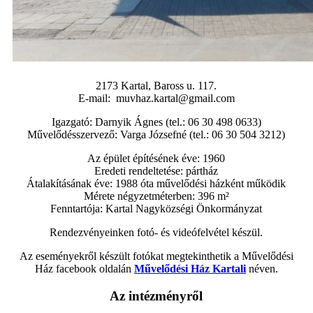
2173 Kartal, Baross u. 117.
E-mail: muvhaz.kartal@gmail.com
Igazgató: Darnyik Ágnes (tel.: 06 30 498 0633)
Művelődésszervező: Varga Józsefné (tel.: 06 30 504 3212)
Az épület építésének éve: 1960
Eredeti rendeltetése: pártház
Átalakításának éve: 1988 óta művelődési házként működik
Mérete négyzetméterben: 396 m²
Fenntartója: Kartal Nagyközségi Önkormányzat
Rendezvényeinken fotó- és videófelvétel készül.
Az eseményekről készült fotókat megtekinthetik a Művelődési
Ház facebook oldalán
Művelődési Ház Kartali
néven.
Az intézményről