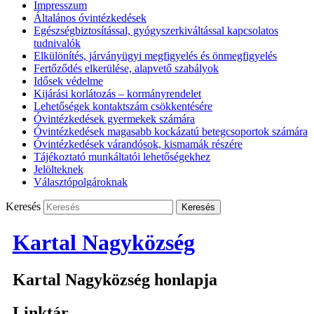
Impresszum
Általános óvintézkedések
Egészségbiztosítással, gyógyszerkiváltással kapcsolatos
tudnivalók
Elkülönítés, járványügyi megfigyelés és önmegfigyelés
Fertőződés elkerülése, alapvető szabályok
Idősek védelme
Kijárási korlátozás – kormányrendelet
Lehetőségek kontaktszám csökkentésére
Óvintézkedések gyermekek számára
Óvintézkedések magasabb kockázatú betegcsoportok számára
Óvintézkedések várandósok, kismamák részére
Tájékoztató munkáltatói lehetőségekhez
Jelölteknek
Választópolgároknak
Keresés
Kartal Nagyközség
Kartal Nagyközség honlapja
Linktár