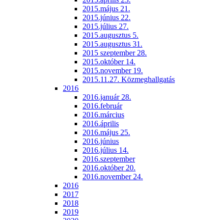
2015.május 21.
2015.június 22.
2015.július 27.
2015.augusztus 5.
2015.augusztus 31.
2015 szeptember 28.
2015.október 14.
2015.november 19.
2015.11.27. Közmeghallgatás
2016
2016.január 28.
2016.február
2016.március
2016.április
2016.május 25.
2016.június
2016.július 14.
2016.szeptember
2016.október 20.
2016.november 24.
2016
2017
2018
2019