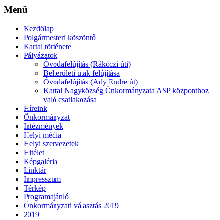
Menü
Kezdőlap
Polgármesteri köszöntő
Kartal története
Pályázatok
Óvodafelújítás (Rákóczi úti)
Belterületi utak felújítása
Óvodafelújítás (Ady Endre út)
Kartal Nagyközség Önkormányzata ASP központhoz
való csatlakozása
Híreink
Önkormányzat
Intézmények
Helyi média
Helyi szervezetek
Hitélet
Képgaléria
Linktár
Impresszum
Térkép
Programajánló
Önkormányzati választás 2019
2019