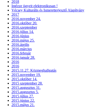
2018
Intézze ügyeit elektronikusan !
Vécsey Kulturális és Ismeretterjesztő Alapítvány
2017
2016.november 24.
2016.október 20.
2016.szeptember
2016.július 14.
2016.június
2016.május 25.
2016.április
2016.március
2016.február
2016.január 28.
2016
2016
2015.11.27. Közmeghallgatás
2015.november 19.
2015.október 14.
2015 szeptember 28.
2015.augusztus 31.
2015.augusztus 5.
2015.július 27.
2015.június 22.
2015.május 21.