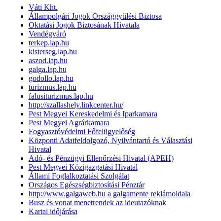
Váti Kht.
Állampolgári Jogok Országgyűlési Biztosa
Oktatási Jogok Biztosának Hivatala
Vendégváró
terkep.lap.hu
kisterseg.lap.hu
aszod.lap.hu
galga.lap.hu
godollo.lap.hu
turizmus.lap.hu
falusiturizmus.lap.hu
http://szallashely.linkcenter.hu/
Pest Megyei Kereskedelmi és Iparkamara
Pest Megyei Agrárkamara
Fogyasztóvédelmi Főfelügyelőség
Központi Adatfeldolgozó, Nyilvántartó és Választási
Hivatal
Adó- és Pénzügyi Ellenőrzési Hivatal (APEH)
Pest Megyei Közigazgatási Hivatal
Állami Foglalkoztatási Szolgálat
Országos Egészségbiztosítási Pénztár
http://www.galgaweb.hu
a galgamente reklámoldala
Busz és vonat menetrendek az ideutazóknak
Kartal időjárása