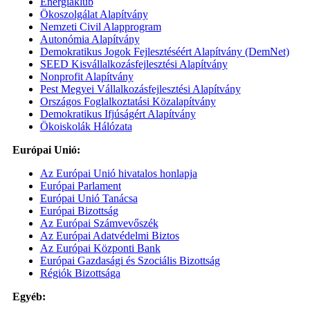
Energiaklub
Ökoszolgálat Alapítvány
Nemzeti Civil Alapprogram
Autonómia Alapítvány
Demokratikus Jogok Fejlesztéséért Alapítvány (DemNet)
SEED Kisvállalkozásfejlesztési Alapítvány
Nonprofit Alapítvány
Pest Megyei Vállalkozásfejlesztési Alapítvány
Országos Foglalkoztatási Közalapítvány
Demokratikus Ifjúságért Alapítvány
Ökoiskolák Hálózata
Európai Unió:
Az Európai Unió hivatalos honlapja
Európai Parlament
Európai Unió Tanácsa
Európai Bizottság
Az Európai Számvevőszék
Az Európai Adatvédelmi Biztos
Az Európai Központi Bank
Európai Gazdasági és Szociális Bizottság
Régiók Bizottsága
Egyéb: