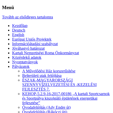
Menü
Tovább az elsődleges tartalomra
Kezdőlap
Deutsch
English
Európai Uniós Projektek
Információátadási szabályzat
Jóváhagyó határozat
Kartali Nemzetiségi Roma Önkormányzat
Közérdekű adatok
Nyomtatványok
Pályázatok
A Művelődési Ház korszerűsítése
Belterületi utak felújítása
ÉSZAK-MAGYARORSZÁGI
SZENNYVÍZELVEZETÉSI ÉS -KEZELÉSI
FEJLESZTÉS 7.
KEHOP-5.2.9-16-2017-00186 „A kartali Sportcsarnok
és Sportpálya kiszolgáló épületének energetikai
fejlesztése”
Óvodafelújítás (Ady Endre út)
Óvodafelújítás (Rákóczi úti)