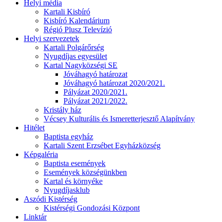
Helyi média
Kartali Kisbíró
Kisbíró Kalendárium
Régió Plusz Televízió
Helyi szervezetek
Kartali Polgárőrség
Nyugdíjas egyesület
Kartal Nagyközségi SE
Jóváhagyó határozat
Jóváhagyó határozat 2020/2021.
Pályázat 2020/2021.
Pályázat 2021/2022.
Kristály ház
Vécsey Kulturális és Ismeretterjesztő Alapítvány
Hitélet
Baptista egyház
Kartali Szent Erzsébet Egyházközség
Képgaléria
Baptista események
Események községünkben
Kartal és környéke
Nyugdíjasklub
Aszódi Kistérség
Kistérségi Gondozási Központ
Linktár