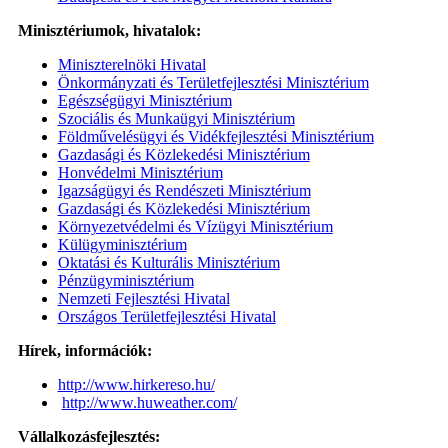
Minisztériumok, hivatalok:
Miniszterelnöki Hivatal
Önkormányzati és Területfejlesztési Minisztérium
Egészségügyi Minisztérium
Szociális és Munkaügyi Minisztérium
Földművelésügyi és Vidékfejlesztési Minisztérium
Gazdasági és Közlekedési Minisztérium
Honvédelmi Minisztérium
Igazságügyi és Rendészeti Minisztérium
Gazdasági és Közlekedési Minisztérium
Környezetvédelmi és Vízügyi Minisztérium
Külügyminisztérium
Oktatási és Kulturális Minisztérium
Pénzügyminisztérium
Nemzeti Fejlesztési Hivatal
Országos Területfejlesztési Hivatal
Hírek, információk:
http://www.hirkereso.hu/
http://www.huweather.com/
Vállalkozásfejlesztés: