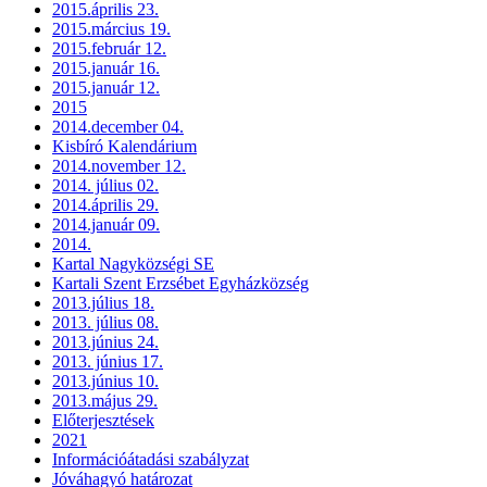
2015.április 23.
2015.március 19.
2015.február 12.
2015.január 16.
2015.január 12.
2015
2014.december 04.
Kisbíró Kalendárium
2014.november 12.
2014. július 02.
2014.április 29.
2014.január 09.
2014.
Kartal Nagyközségi SE
Kartali Szent Erzsébet Egyházközség
2013.július 18.
2013. július 08.
2013.június 24.
2013. június 17.
2013.június 10.
2013.május 29.
Előterjesztések
2021
Információátadási szabályzat
Jóváhagyó határozat