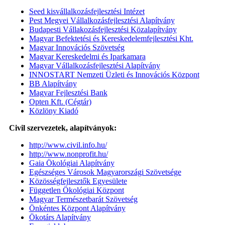
Seed kisvállalkozásfejlesztési Intézet
Pest Megyei Vállalkozásfejlesztési Alapítvány
Budapesti Vállakozásfejlesztési Közalapítvány
Magyar Befektetési és Kereskedelemfejlesztési Kht.
Magyar Innovációs Szövetség
Magyar Kereskedelmi és Iparkamara
Magyar Vállalkozásfejlesztési Alapítvány
INNOSTART Nemzeti Üzleti és Innovációs Központ
BB Alapítvány
Magyar Fejlesztési Bank
Opten Kft. (Cégtár)
Közlöny Kiadó
Civil szervezetek, alapítványok:
http://www.civil.info.hu/
http://www.nonprofit.hu/
Gaia Ökológiai Alapítvány
Egészséges Városok Magyarországi Szövetsége
Közösségfejlesztők Egyesülete
Független Ökológiai Központ
Magyar Természetbarát Szövetség
Önkéntes Központ Alapítvány
Ökotárs Alapítvány