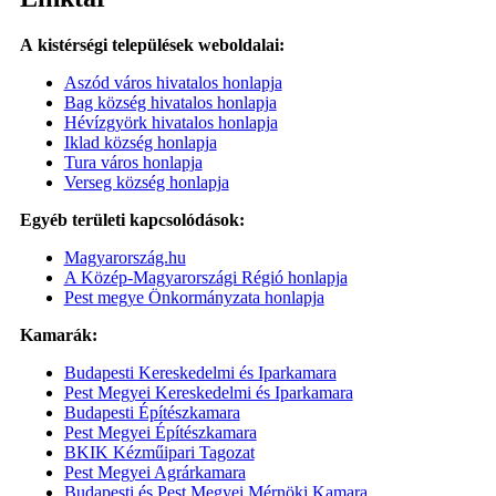
A kistérségi települések weboldalai:
Aszód város hivatalos honlapja
Bag község hivatalos honlapja
Hévízgyörk hivatalos honlapja
Iklad község honlapja
Tura város honlapja
Verseg község honlapja
Egyéb területi kapcsolódások:
Magyarország.hu
A Közép-Magyarországi Régió honlapja
Pest megye Önkormányzata honlapja
Kamarák:
Budapesti Kereskedelmi és Iparkamara
Pest Megyei Kereskedelmi és Iparkamara
Budapesti Építészkamara
Pest Megyei Építészkamara
BKIK Kézműipari Tagozat
Pest Megyei Agrárkamara
Budapesti és Pest Megyei Mérnöki Kamara