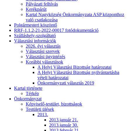
Pályázati felhívás
Kerékpárút
Kartal Nagyközség Önkormányzata ASP központhoz
való csatlakozása
Polgármesteri köszöntő
RRF-1.1.2-21-2022-00017 fotódokumentáció
Szálláshely-szolgáltató
Választási információk
2026. évi választás
Választási szervek
Választási ügyintézés
Korábbi választások
A Helyi Választási Bizottság határozatai
A Helyi Választási Bizottság nyilvántartásba
vételi határozatai
Önkormányzati választás 2019
Kartal története
Térkép
Önkormányzat
Képviselő-testület, bizottságok
Testületi ülések
2013.
2013.január 21.
2013.január 30.
2013.február 21.