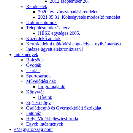
2012.szeptember 26.
Rendeletek
2020. évi zárszámadási rendelet
2021.05.31. Költségvetés módosító rendelet
Dokumentumok
Településrendezési terv
HÉSZ egységes 2005.
Közérdekű adatok
Kereskedelmi működési engedélyek nyilvántartása
Intézze ügyeit elektronikusan !
Intézmények
Bölcsőde
Óvodák
Iskolák
Sportcsarnok
Művelődési ház
Programajánló
Könyvtár
Híreink
Egészségügy
Családsegítő és Gyermekjóléti Szolgálat
Faluház
Helyi Vidékfejlesztési Iroda
Egyéb intézmények
eMagyarország pont