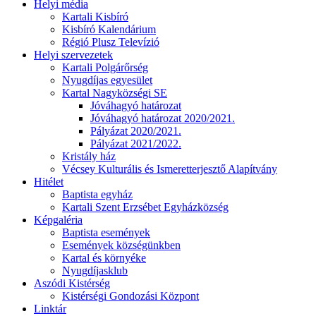
Helyi média
Kartali Kisbíró
Kisbíró Kalendárium
Régió Plusz Televízió
Helyi szervezetek
Kartali Polgárőrség
Nyugdíjas egyesület
Kartal Nagyközségi SE
Jóváhagyó határozat
Jóváhagyó határozat 2020/2021.
Pályázat 2020/2021.
Pályázat 2021/2022.
Kristály ház
Vécsey Kulturális és Ismeretterjesztő Alapítvány
Hitélet
Baptista egyház
Kartali Szent Erzsébet Egyházközség
Képgaléria
Baptista események
Események községünkben
Kartal és környéke
Nyugdíjasklub
Aszódi Kistérség
Kistérségi Gondozási Központ
Linktár