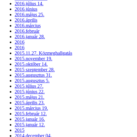
2016.július 14.
2016.június
2016.május 25.
2016.április
2016.március
2016.február
2016.január 28.
2016
2016
2015.11.27. Közmeghallgatás
2015.november 19.
2015.október 14.
2015 szeptember 28.
2015.augusztus 31.
2015.augusztus 5.
2015.július 27.
2015.június 22.
2015.május 21.
2015.április 23.
2015.március 19.
2015.február 12.
2015.január 16.
2015.január 12.
2015
2014.december 04.