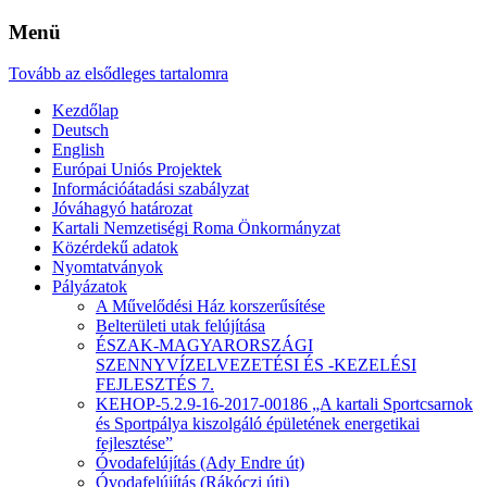
Menü
Tovább az elsődleges tartalomra
Kezdőlap
Deutsch
English
Európai Uniós Projektek
Információátadási szabályzat
Jóváhagyó határozat
Kartali Nemzetiségi Roma Önkormányzat
Közérdekű adatok
Nyomtatványok
Pályázatok
A Művelődési Ház korszerűsítése
Belterületi utak felújítása
ÉSZAK-MAGYARORSZÁGI
SZENNYVÍZELVEZETÉSI ÉS -KEZELÉSI
FEJLESZTÉS 7.
KEHOP-5.2.9-16-2017-00186 „A kartali Sportcsarnok
és Sportpálya kiszolgáló épületének energetikai
fejlesztése”
Óvodafelújítás (Ady Endre út)
Óvodafelújítás (Rákóczi úti)