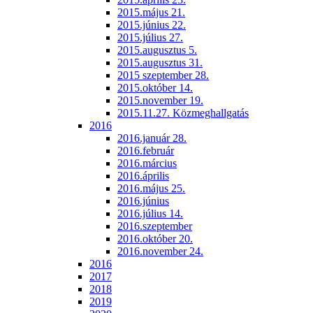
2015.május 21.
2015.június 22.
2015.július 27.
2015.augusztus 5.
2015.augusztus 31.
2015 szeptember 28.
2015.október 14.
2015.november 19.
2015.11.27. Közmeghallgatás
2016
2016.január 28.
2016.február
2016.március
2016.április
2016.május 25.
2016.június
2016.július 14.
2016.szeptember
2016.október 20.
2016.november 24.
2016
2017
2018
2019