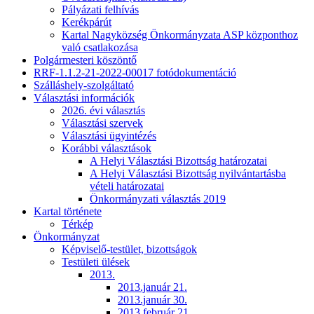
Pályázati felhívás
Kerékpárút
Kartal Nagyközség Önkormányzata ASP központhoz
való csatlakozása
Polgármesteri köszöntő
RRF-1.1.2-21-2022-00017 fotódokumentáció
Szálláshely-szolgáltató
Választási információk
2026. évi választás
Választási szervek
Választási ügyintézés
Korábbi választások
A Helyi Választási Bizottság határozatai
A Helyi Választási Bizottság nyilvántartásba
vételi határozatai
Önkormányzati választás 2019
Kartal története
Térkép
Önkormányzat
Képviselő-testület, bizottságok
Testületi ülések
2013.
2013.január 21.
2013.január 30.
2013.február 21.