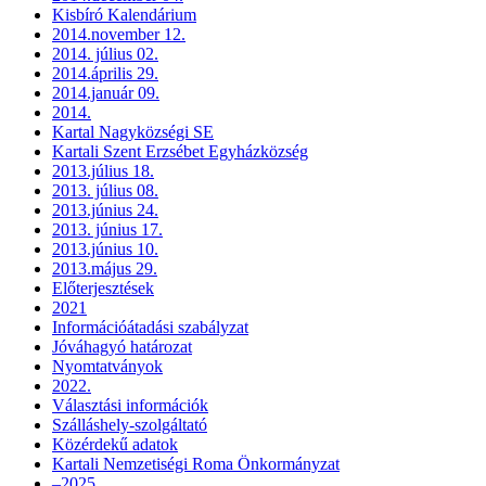
Kisbíró Kalendárium
2014.november 12.
2014. július 02.
2014.április 29.
2014.január 09.
2014.
Kartal Nagyközségi SE
Kartali Szent Erzsébet Egyházközség
2013.július 18.
2013. július 08.
2013.június 24.
2013. június 17.
2013.június 10.
2013.május 29.
Előterjesztések
2021
Információátadási szabályzat
Jóváhagyó határozat
Nyomtatványok
2022.
Választási információk
Szálláshely-szolgáltató
Közérdekű adatok
Kartali Nemzetiségi Roma Önkormányzat
–2025