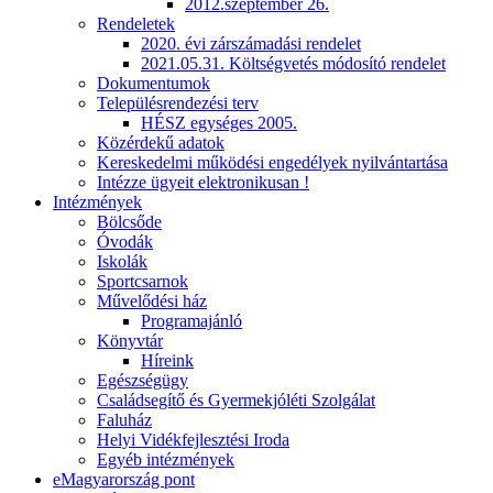
2012.szeptember 26.
Rendeletek
2020. évi zárszámadási rendelet
2021.05.31. Költségvetés módosító rendelet
Dokumentumok
Településrendezési terv
HÉSZ egységes 2005.
Közérdekű adatok
Kereskedelmi működési engedélyek nyilvántartása
Intézze ügyeit elektronikusan !
Intézmények
Bölcsőde
Óvodák
Iskolák
Sportcsarnok
Művelődési ház
Programajánló
Könyvtár
Híreink
Egészségügy
Családsegítő és Gyermekjóléti Szolgálat
Faluház
Helyi Vidékfejlesztési Iroda
Egyéb intézmények
eMagyarország pont