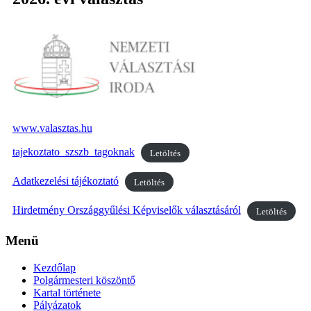
www.valasztas.hu
tajekoztato_szszb_tagoknak
Letöltés
Adatkezelési tájékoztató
Letöltés
Hirdetmény Országgyűlési Képviselők választásáról
Letöltés
Menü
Kezdőlap
Polgármesteri köszöntő
Kartal története
Pályázatok