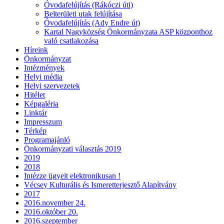
Óvodafelújítás (Rákóczi úti)
Belterületi utak felújítása
Óvodafelújítás (Ady Endre út)
Kartal Nagyközség Önkormányzata ASP központhoz
való csatlakozása
Híreink
Önkormányzat
Intézmények
Helyi média
Helyi szervezetek
Hitélet
Képgaléria
Linktár
Impresszum
Térkép
Programajánló
Önkormányzati választás 2019
2019
2018
Intézze ügyeit elektronikusan !
Vécsey Kulturális és Ismeretterjesztő Alapítvány
2017
2016.november 24.
2016.október 20.
2016.szeptember