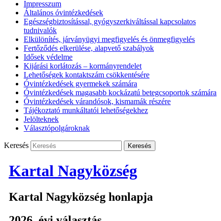
Impresszum
Általános óvintézkedések
Egészségbiztosítással, gyógyszerkiváltással kapcsolatos
tudnivalók
Elkülönítés, járványügyi megfigyelés és önmegfigyelés
Fertőződés elkerülése, alapvető szabályok
Idősek védelme
Kijárási korlátozás – kormányrendelet
Lehetőségek kontaktszám csökkentésére
Óvintézkedések gyermekek számára
Óvintézkedések magasabb kockázatú betegcsoportok számára
Óvintézkedések várandósok, kismamák részére
Tájékoztató munkáltatói lehetőségekhez
Jelölteknek
Választópolgároknak
Keresés
Kartal Nagyközség
Kartal Nagyközség honlapja
2026. évi választás