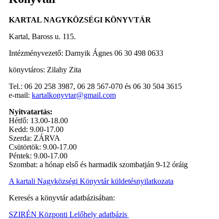
KARTAL NAGYKÖZSÉGI KÖNYVTÁR
Kartal, Baross u. 115.
Intézményvezető: Darnyik Ágnes 06 30 498 0633
könyvtáros: Zilahy Zita
Tel.: 06 20 258 3987, 06 28 567-070 és 06 30 504 3615
e-mail:
kartalkonyvtar@gmail.com
Nyitvatartás:
Hétfő: 13.00-18.00
Kedd: 9.00-17.00
Szerda: ZÁRVA
Csütörtök: 9.00-17.00
Péntek: 9.00-17.00
Szombat: a hónap első és harmadik szombatján 9-12 óráig
A kartali Nagyközségi Könyvtár küldetésnyilatkozata
Keresés a könyvtár adatbázisában:
SZIRÉN Központi Lelőhely adatbázis