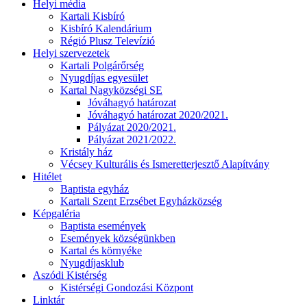
Helyi média
Kartali Kisbíró
Kisbíró Kalendárium
Régió Plusz Televízió
Helyi szervezetek
Kartali Polgárőrség
Nyugdíjas egyesület
Kartal Nagyközségi SE
Jóváhagyó határozat
Jóváhagyó határozat 2020/2021.
Pályázat 2020/2021.
Pályázat 2021/2022.
Kristály ház
Vécsey Kulturális és Ismeretterjesztő Alapítvány
Hitélet
Baptista egyház
Kartali Szent Erzsébet Egyházközség
Képgaléria
Baptista események
Események községünkben
Kartal és környéke
Nyugdíjasklub
Aszódi Kistérség
Kistérségi Gondozási Központ
Linktár