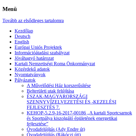
Menü
Tovább az elsődleges tartalomra
Kezdőlap
Deutsch
English
Európai Uniós Projektek
Információátadási szabályzat
Jóváhagyó határozat
Kartali Nemzetiségi Roma Önkormányzat
Közérdekű adatok
Nyomtatványok
Pályázatok
A Művelődési Ház korszerűsítése
Belterületi utak felújítása
ÉSZAK-MAGYARORSZÁGI
SZENNYVÍZELVEZETÉSI ÉS -KEZELÉSI
FEJLESZTÉS 7.
KEHOP-5.2.9-16-2017-00186 „A kartali Sportcsarnok
és Sportpálya kiszolgáló épületének energetikai
fejlesztése”
Óvodafelújítás (Ady Endre út)
Óvodafelújítás (Rákóczi úti)