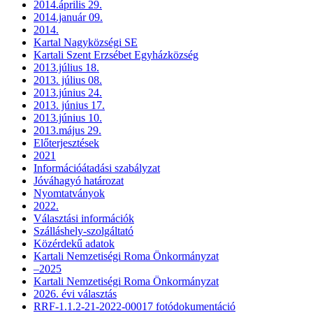
2014.április 29.
2014.január 09.
2014.
Kartal Nagyközségi SE
Kartali Szent Erzsébet Egyházközség
2013.július 18.
2013. július 08.
2013.június 24.
2013. június 17.
2013.június 10.
2013.május 29.
Előterjesztések
2021
Információátadási szabályzat
Jóváhagyó határozat
Nyomtatványok
2022.
Választási információk
Szálláshely-szolgáltató
Közérdekű adatok
Kartali Nemzetiségi Roma Önkormányzat
–2025
Kartali Nemzetiségi Roma Önkormányzat
2026. évi választás
RRF-1.1.2-21-2022-00017 fotódokumentáció