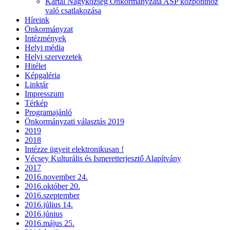
Kartal Nagyközség Önkormányzata ASP központhoz
való csatlakozása
Híreink
Önkormányzat
Intézmények
Helyi média
Helyi szervezetek
Hitélet
Képgaléria
Linktár
Impresszum
Térkép
Programajánló
Önkormányzati választás 2019
2019
2018
Intézze ügyeit elektronikusan !
Vécsey Kulturális és Ismeretterjesztő Alapítvány
2017
2016.november 24.
2016.október 20.
2016.szeptember
2016.július 14.
2016.június
2016.május 25.