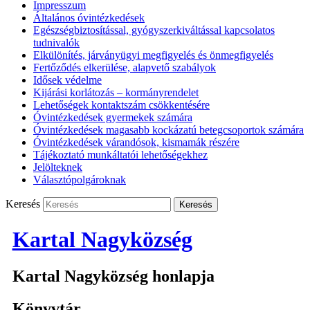
Impresszum
Általános óvintézkedések
Egészségbiztosítással, gyógyszerkiváltással kapcsolatos
tudnivalók
Elkülönítés, járványügyi megfigyelés és önmegfigyelés
Fertőződés elkerülése, alapvető szabályok
Idősek védelme
Kijárási korlátozás – kormányrendelet
Lehetőségek kontaktszám csökkentésére
Óvintézkedések gyermekek számára
Óvintézkedések magasabb kockázatú betegcsoportok számára
Óvintézkedések várandósok, kismamák részére
Tájékoztató munkáltatói lehetőségekhez
Jelölteknek
Választópolgároknak
Keresés
Kartal Nagyközség
Kartal Nagyközség honlapja
Könyvtár