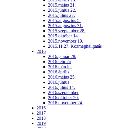
2015.május 21.
2015.június 22.
2015.július 27.
2015.augusztus 5.
2015.augusztus 31.
2015 szeptember 28.
2015.október 14.
2015.november 19.
2015.11.27. Közmeghallgatás
2016
2016.január 28.
2016.február
2016.március
2016.április
2016.május 25.
2016.június
2016.július 14.
2016.szeptember
2016.október 20.
2016.november 24.
2016
2017
2018
2019