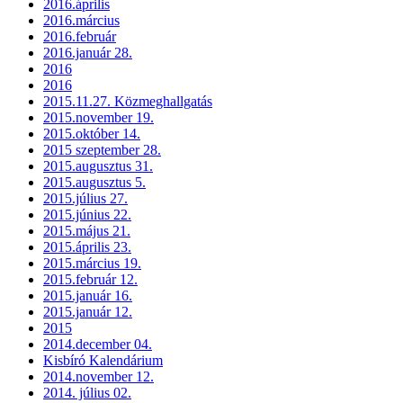
2016.április
2016.március
2016.február
2016.január 28.
2016
2016
2015.11.27. Közmeghallgatás
2015.november 19.
2015.október 14.
2015 szeptember 28.
2015.augusztus 31.
2015.augusztus 5.
2015.július 27.
2015.június 22.
2015.május 21.
2015.április 23.
2015.március 19.
2015.február 12.
2015.január 16.
2015.január 12.
2015
2014.december 04.
Kisbíró Kalendárium
2014.november 12.
2014. július 02.