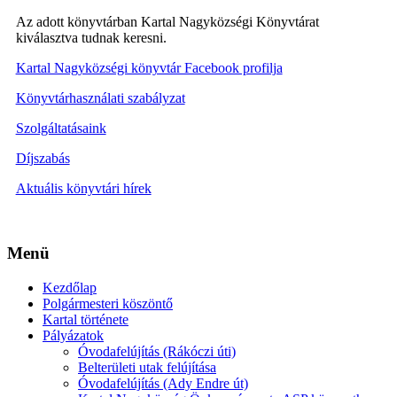
Az adott könyvtárban Kartal Nagyközségi Könyvtárat
kiválasztva tudnak keresni.
Kartal Nagyközségi könyvtár Facebook profilja
Könyvtárhasználati szabályzat
Szolgáltatásaink
Díjszabás
Aktuális könyvtári hírek
Menü
Kezdőlap
Polgármesteri köszöntő
Kartal története
Pályázatok
Óvodafelújítás (Rákóczi úti)
Belterületi utak felújítása
Óvodafelújítás (Ady Endre út)