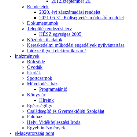
2012.szeptember 26.
Rendeletek
2020. évi zárszámadási rendelet
2021.05.31. Költségvetés módosító rendelet
Dokumentumok
Településrendezési terv
HÉSZ egységes 2005.
Közérdekű adatok
Kereskedelmi működési engedélyek nyilvántartása
Intézze ügyeit elektronikusan !
Intézmények
Bölcsőde
Óvodák
Iskolák
Sportcsarnok
Művelődési ház
Programajánló
Könyvtár
Híreink
Egészségügy
Családsegítő és Gyermekjóléti Szolgálat
Faluház
Helyi Vidékfejlesztési Iroda
Egyéb intézmények
eMagyarország pont