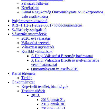
Pályázati felhívás
Kerékpárút
Kartal Nagyközség Önkormányzata ASP központhoz
való csatlakozása
Polgármesteri köszöntő
RRF-1.1.2-21-2022-00017 fotódokumentáció
Szálláshely-szolgáltató
Választási információk
2026. évi választás
Választási szervek
Választási ügyintézés
Korábbi választások
A Helyi Választási Bizottság határozatai
A Helyi Választási Bizottság nyilvántartásba
vételi határozatai
Önkormányzati választás 2019
Kartal története
Térkép
Önkormányzat
Képviselő-testület, bizottságok
Testületi ülések
2013.
2013.január 21.
2013.január 30.
2013.február 21.