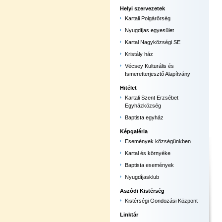
Helyi szervezetek
Kartali Polgárőrség
Nyugdíjas egyesület
Kartal Nagyközségi SE
Kristály ház
Vécsey Kulturális és
Ismeretterjesztő Alapítvány
Hitélet
Kartali Szent Erzsébet
Egyházközség
Baptista egyház
Képgaléria
Események községünkben
Kartal és környéke
Baptista események
Nyugdíjasklub
Aszódi Kistérség
Kistérségi Gondozási Központ
Linktár