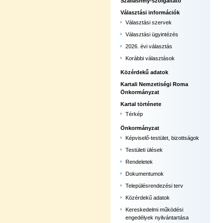
Szálláshely-szolgáltató
Választási információk
Választási szervek
Választási ügyintézés
2026. évi választás
Korábbi választások
Közérdekű adatok
Kartali Nemzetiségi Roma
Önkormányzat
Kartal története
Térkép
Önkormányzat
Képviselő-testület, bizottságok
Testületi ülések
Rendeletek
Dokumentumok
Településrendezési terv
Közérdekű adatok
Kereskedelmi működési
engedélyek nyilvántartása