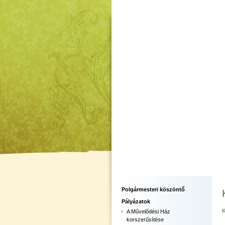
Polgármesteri köszöntő
Pályázatok
K
A Művelődési Ház
korszerűsítése