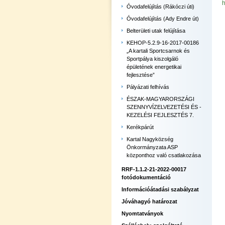
h
Óvodafelújítás (Rákóczi úti)
Óvodafelújítás (Ady Endre út)
Belterületi utak felújítása
KEHOP-5.2.9-16-2017-00186
„A kartali Sportcsarnok és
Sportpálya kiszolgáló
épületének energetikai
fejlesztése”
Pályázati felhívás
ÉSZAK-MAGYARORSZÁGI
SZENNYVÍZELVEZETÉSI ÉS -
KEZELÉSI FEJLESZTÉS 7.
Kerékpárút
Kartal Nagyközség
Önkormányzata ASP
központhoz való csatlakozása
RRF-1.1.2-21-2022-00017
fotódokumentáció
Információátadási szabályzat
Jóváhagyó határozat
Nyomtatványok