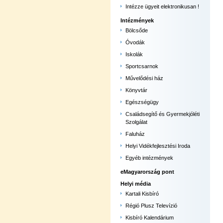
Intézze ügyeit elektronikusan !
Intézmények
Bölcsőde
Óvodák
Iskolák
Sportcsarnok
Művelődési ház
Könyvtár
Egészségügy
Családsegítő és Gyermekjóléti
Szolgálat
Faluház
Helyi Vidékfejlesztési Iroda
Egyéb intézmények
eMagyarország pont
Helyi média
Kartali Kisbíró
Régió Plusz Televízió
Kisbíró Kalendárium