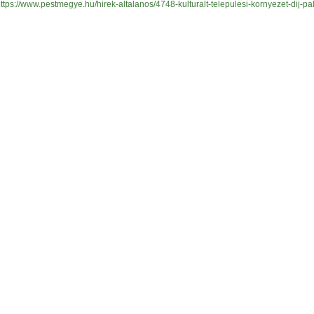
ttps://www.pestmegye.hu/hirek-altalanos/4748-kulturalt-telepulesi-kornyezet-dij-p