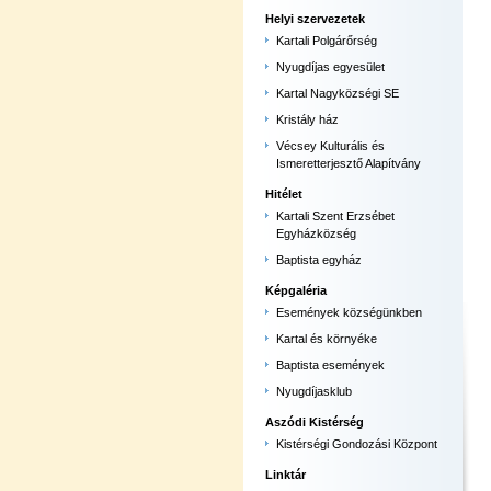
Helyi szervezetek
Kartali Polgárőrség
Nyugdíjas egyesület
Kartal Nagyközségi SE
Kristály ház
Vécsey Kulturális és
Ismeretterjesztő Alapítvány
Hitélet
Kartali Szent Erzsébet
Egyházközség
Baptista egyház
Képgaléria
Események községünkben
Kartal és környéke
Baptista események
Nyugdíjasklub
Aszódi Kistérség
Kistérségi Gondozási Központ
Linktár