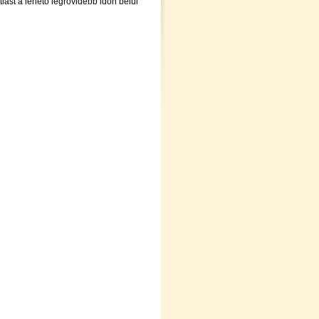
lást a lehető legrövidebb időn belül