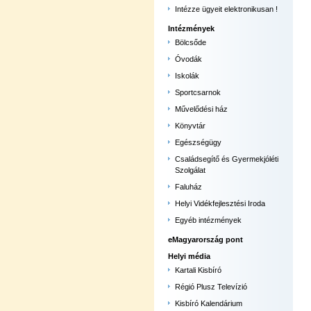
Intézze ügyeit elektronikusan !
Intézmények
Bölcsőde
Óvodák
Iskolák
Sportcsarnok
Művelődési ház
Könyvtár
Egészségügy
Családsegítő és Gyermekjóléti
Szolgálat
Faluház
Helyi Vidékfejlesztési Iroda
Egyéb intézmények
eMagyarország pont
Helyi média
Kartali Kisbíró
Régió Plusz Televízió
Kisbíró Kalendárium