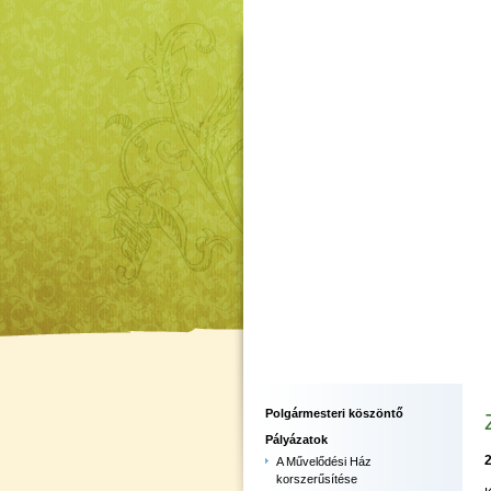
Polgármesteri köszöntő
Pályázatok
A Művelődési Ház
korszerűsítése