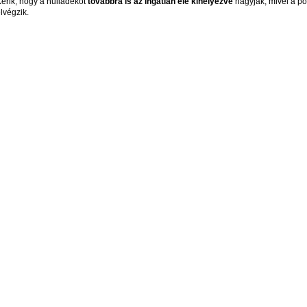
érik, hogy a hulladékot
továbbra is az ingatlan elé kihelyezve
hagyják, mivel a pót
lvégzik.