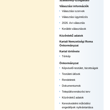
Szálláshely-szolgáltató
Választási információk
Választási szervek
Választási ügyintézés
2026. évi választás
Korábbi választások
Közérdekű adatok
Kartali Nemzetiségi Roma
Önkormányzat
Kartal története
Térkép
Önkormányzat
Képviselő-testület, bizottságok
Testületi ülések
Rendeletek
Dokumentumok
Településrendezési terv
Közérdekű adatok
Kereskedelmi működési
engedélyek nyilvántartása