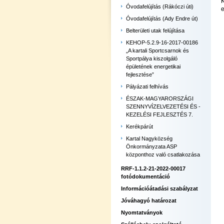
K
Óvodafelújítás (Rákóczi úti)
e
Óvodafelújítás (Ady Endre út)
Belterületi utak felújítása
KEHOP-5.2.9-16-2017-00186
„A kartali Sportcsarnok és
Sportpálya kiszolgáló
épületének energetikai
fejlesztése”
Pályázati felhívás
ÉSZAK-MAGYARORSZÁGI
SZENNYVÍZELVEZETÉSI ÉS -
KEZELÉSI FEJLESZTÉS 7.
Kerékpárút
Kartal Nagyközség
Önkormányzata ASP
központhoz való csatlakozása
RRF-1.1.2-21-2022-00017
fotódokumentáció
Információátadási szabályzat
Jóváhagyó határozat
Nyomtatványok