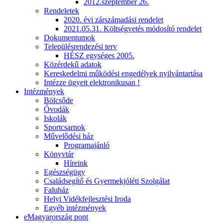
2012.szeptember 26.
Rendeletek
2020. évi zárszámadási rendelet
2021.05.31. Költségvetés módosító rendelet
Dokumentumok
Településrendezési terv
HÉSZ egységes 2005.
Közérdekű adatok
Kereskedelmi működési engedélyek nyilvántartása
Intézze ügyeit elektronikusan !
Intézmények
Bölcsőde
Óvodák
Iskolák
Sportcsarnok
Művelődési ház
Programajánló
Könyvtár
Híreink
Egészségügy
Családsegítő és Gyermekjóléti Szolgálat
Faluház
Helyi Vidékfejlesztési Iroda
Egyéb intézmények
eMagyarország pont