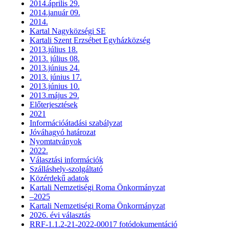
2014.április 29.
2014.január 09.
2014.
Kartal Nagyközségi SE
Kartali Szent Erzsébet Egyházközség
2013.július 18.
2013. július 08.
2013.június 24.
2013. június 17.
2013.június 10.
2013.május 29.
Előterjesztések
2021
Információátadási szabályzat
Jóváhagyó határozat
Nyomtatványok
2022.
Választási információk
Szálláshely-szolgáltató
Közérdekű adatok
Kartali Nemzetiségi Roma Önkormányzat
–2025
Kartali Nemzetiségi Roma Önkormányzat
2026. évi választás
RRF-1.1.2-21-2022-00017 fotódokumentáció