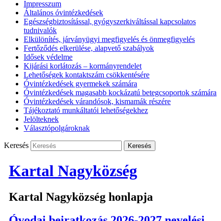
Impresszum
Általános óvintézkedések
Egészségbiztosítással, gyógyszerkiváltással kapcsolatos
tudnivalók
Elkülönítés, járványügyi megfigyelés és önmegfigyelés
Fertőződés elkerülése, alapvető szabályok
Idősek védelme
Kijárási korlátozás – kormányrendelet
Lehetőségek kontaktszám csökkentésére
Óvintézkedések gyermekek számára
Óvintézkedések magasabb kockázatú betegcsoportok számára
Óvintézkedések várandósok, kismamák részére
Tájékoztató munkáltatói lehetőségekhez
Jelölteknek
Választópolgároknak
Keresés
Kartal Nagyközség
Kartal Nagyközség honlapja
Óvodai beiratkozás 2026-2027 nevelési