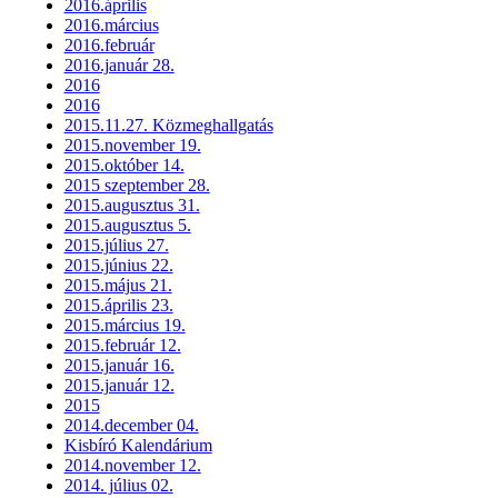
2016.április
2016.március
2016.február
2016.január 28.
2016
2016
2015.11.27. Közmeghallgatás
2015.november 19.
2015.október 14.
2015 szeptember 28.
2015.augusztus 31.
2015.augusztus 5.
2015.július 27.
2015.június 22.
2015.május 21.
2015.április 23.
2015.március 19.
2015.február 12.
2015.január 16.
2015.január 12.
2015
2014.december 04.
Kisbíró Kalendárium
2014.november 12.
2014. július 02.