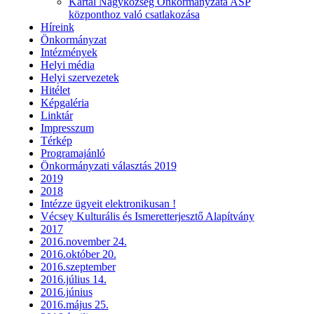
Kartal Nagyközség Önkormányzata ASP
központhoz való csatlakozása
Híreink
Önkormányzat
Intézmények
Helyi média
Helyi szervezetek
Hitélet
Képgaléria
Linktár
Impresszum
Térkép
Programajánló
Önkormányzati választás 2019
2019
2018
Intézze ügyeit elektronikusan !
Vécsey Kulturális és Ismeretterjesztő Alapítvány
2017
2016.november 24.
2016.október 20.
2016.szeptember
2016.július 14.
2016.június
2016.május 25.