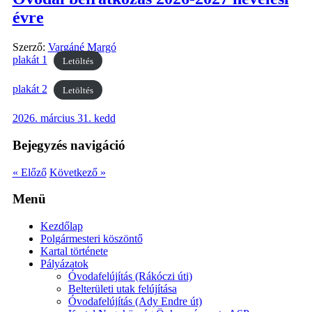
évre
Szerző:
Vargáné Margó
plakát 1
Letöltés
plakát 2
Letöltés
2026. március 31. kedd
Bejegyzés navigáció
« Előző
Következő »
Menü
Kezdőlap
Polgármesteri köszöntő
Kartal története
Pályázatok
Óvodafelújítás (Rákóczi úti)
Belterületi utak felújítása
Óvodafelújítás (Ady Endre út)