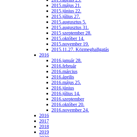
2015.május 21.
2015.június 22.
2015.július 27.
2015.augusztus 5.
2015.augusztus 31.
2015 szeptember 28.
2015.október 14.
2015.november 19.
2015.11.27. Közmeghallgatás
2016
2016.január 28.
2016.február
2016.március
2016.április
2016.május 25.
2016.június
2016.július 14.
2016.szeptember
2016.október 20.
2016.november 24.
2016
2017
2018
2019