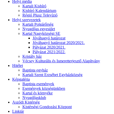
Helyi média
Kartali Kisbíró
Kisbíró Kalendárium
Régió Plusz Televízió
Helyi szervezetek
Kartali Polgárőrség
Nyugdíjas egyesület
Kartal Nagyközségi SE
Jóváhagyó határozat
Jóváhagyó határozat 2020/2021.
Pályázat 2020/2021.
Pályázat 2021/2022.
Kristály ház
Vécsey Kulturális és Ismeretterjesztő Alapítvány
Hitélet
Baptista egyház
Kartali Szent Erzsébet Egyházközség
Képgaléria
Baptista események
Események községünkben
Kartal és környéke
Nyugdíjasklub
Aszódi Kistérség
Kistérségi Gondozási Központ
Linktár