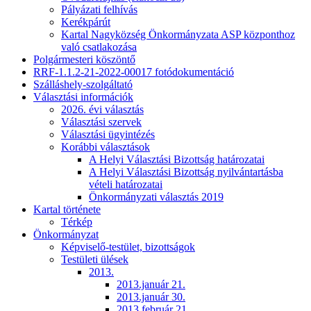
Pályázati felhívás
Kerékpárút
Kartal Nagyközség Önkormányzata ASP központhoz
való csatlakozása
Polgármesteri köszöntő
RRF-1.1.2-21-2022-00017 fotódokumentáció
Szálláshely-szolgáltató
Választási információk
2026. évi választás
Választási szervek
Választási ügyintézés
Korábbi választások
A Helyi Választási Bizottság határozatai
A Helyi Választási Bizottság nyilvántartásba
vételi határozatai
Önkormányzati választás 2019
Kartal története
Térkép
Önkormányzat
Képviselő-testület, bizottságok
Testületi ülések
2013.
2013.január 21.
2013.január 30.
2013.február 21.