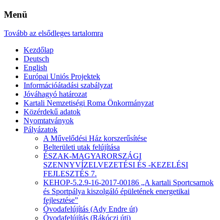
Menü
Tovább az elsődleges tartalomra
Kezdőlap
Deutsch
English
Európai Uniós Projektek
Információátadási szabályzat
Jóváhagyó határozat
Kartali Nemzetiségi Roma Önkormányzat
Közérdekű adatok
Nyomtatványok
Pályázatok
A Művelődési Ház korszerűsítése
Belterületi utak felújítása
ÉSZAK-MAGYARORSZÁGI
SZENNYVÍZELVEZETÉSI ÉS -KEZELÉSI
FEJLESZTÉS 7.
KEHOP-5.2.9-16-2017-00186 „A kartali Sportcsarnok
és Sportpálya kiszolgáló épületének energetikai
fejlesztése”
Óvodafelújítás (Ady Endre út)
Óvodafelújítás (Rákóczi úti)