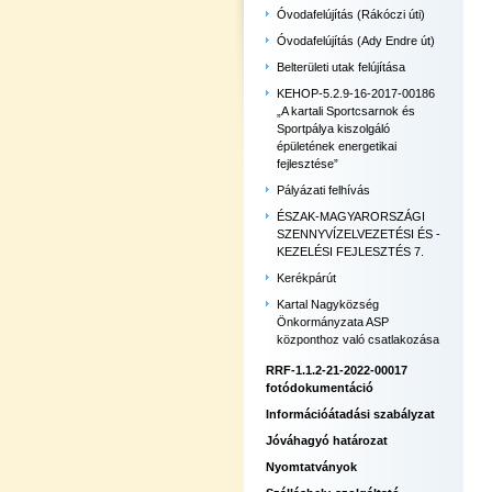
Óvodafelújítás (Rákóczi úti)
Óvodafelújítás (Ady Endre út)
Belterületi utak felújítása
KEHOP-5.2.9-16-2017-00186
„A kartali Sportcsarnok és
Sportpálya kiszolgáló
épületének energetikai
fejlesztése”
Pályázati felhívás
ÉSZAK-MAGYARORSZÁGI
SZENNYVÍZELVEZETÉSI ÉS -
KEZELÉSI FEJLESZTÉS 7.
Kerékpárút
Kartal Nagyközség
Önkormányzata ASP
központhoz való csatlakozása
RRF-1.1.2-21-2022-00017
fotódokumentáció
Információátadási szabályzat
Jóváhagyó határozat
Nyomtatványok