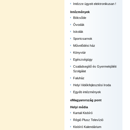
Intézze ügyeit elektronikusan !
Intézmények
Bölcsőde
Óvodák
Iskolák
Sportcsarnok
Művelődési ház
Könyvtár
Egészségügy
Családsegítő és Gyermekjóléti
Szolgálat
Faluház
Helyi Vidékfejlesztési Iroda
Egyéb intézmények
eMagyarország pont
Helyi média
Kartali Kisbíró
Régió Plusz Televízió
Kisbíró Kalendárium