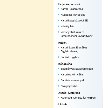
Helyi szervezetek
Kartali Polgárőrség
Nyugdíjas egyesület
Kartal Nagyközségi SE
Kristály ház
Vécsey Kulturális és
Ismeretterjesztő Alapítvány
Hitélet
Kartali Szent Erzsébet
Egyházközség
Baptista egyház
Képgaléria
Események községünkben
Kartal és környéke
Baptista események
Nyugdíjasklub
Aszódi Kistérség
Kistérségi Gondozási Központ
Linktár