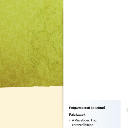
Polgármesteri köszöntő
Pályázatok
A Művelődési Ház
korszerűsítése