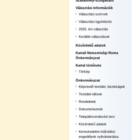
Szálláshely-szolgáltató
Választási információk
Választási szervek
Választási ügyintézés
2026. évi választás
Korábbi választások
Közérdekű adatok
Kartali Nemzetiségi Roma
Önkormányzat
Kartal története
Térkép
Önkormányzat
Képviselő-testület, bizottságok
Testületi ülések
Rendeletek
Dokumentumok
Településrendezési terv
Közérdekű adatok
Kereskedelmi működési
engedélyek nyilvántartása