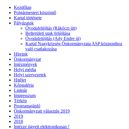
Kezdőlap
Polgármesteri köszöntő
Kartal története
Pályázatok
Óvodafelújítás (Rákóczi úti)
Belterületi utak felújítása
Óvodafelújítás (Ady Endre út)
Kartal Nagyközség Önkormányzata ASP központhoz
való csatlakozása
Híreink
Önkormányzat
Intézmények
Helyi média
Helyi szervezetek
Hitélet
Képgaléria
Linktár
Impresszum
Térkép
Programajánló
Önkormányzati választás 2019
2019
2018
Intézze ügyeit elektronikusan !