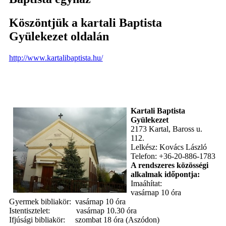
Köszöntjük a kartali Baptista
Gyülekezet oldalán
http://www.kartalibaptista.hu/
Kartali Baptista
Gyülekezet
2173 Kartal, Baross u.
112.
Lelkész: Kovács László
Telefon: +36-20-886-1783
A rendszeres közösségi
alkalmak időpontja:
Imaáhítat:
vasárnap 10 óra
Gyermek bibliakör: vasárnap 10 óra
Istentisztelet: vasárnap 10.30 óra
Ifjúsági bibliakör: szombat 18 óra (Aszódon)