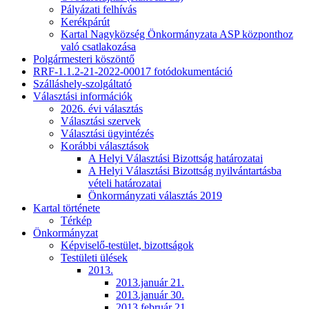
Pályázati felhívás
Kerékpárút
Kartal Nagyközség Önkormányzata ASP központhoz
való csatlakozása
Polgármesteri köszöntő
RRF-1.1.2-21-2022-00017 fotódokumentáció
Szálláshely-szolgáltató
Választási információk
2026. évi választás
Választási szervek
Választási ügyintézés
Korábbi választások
A Helyi Választási Bizottság határozatai
A Helyi Választási Bizottság nyilvántartásba
vételi határozatai
Önkormányzati választás 2019
Kartal története
Térkép
Önkormányzat
Képviselő-testület, bizottságok
Testületi ülések
2013.
2013.január 21.
2013.január 30.
2013.február 21.