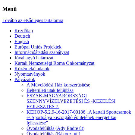
Menü
Tovább az elsődleges tartalomra
Kezdőlap
Deutsch
English
Európai Uniós Projektek
Információátadási szabályzat
Jóváhagyó határozat
Kartali Nemzetiségi Roma Önkormányzat
Közérdekű adatok
Nyomtatványok
Pályázatok
A Művelődési Ház korszerűsítése
Belterületi utak felújítása
ÉSZAK-MAGYARORSZÁGI
SZENNYVÍZELVEZETÉSI ÉS -KEZELÉSI
FEJLESZTÉS 7.
KEHOP-5.2.9-16-2017-00186 „A kartali Sportcsarnok
és Sportpálya kiszolgáló épületének energetikai
fejlesztése”
Óvodafelújítás (Ady Endre út)
Óvodafelújítás (Rákóczi úti)