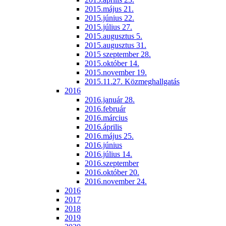
2015.május 21.
2015.június 22.
2015.július 27.
2015.augusztus 5.
2015.augusztus 31.
2015 szeptember 28.
2015.október 14.
2015.november 19.
2015.11.27. Közmeghallgatás
2016
2016.január 28.
2016.február
2016.március
2016.április
2016.május 25.
2016.június
2016.július 14.
2016.szeptember
2016.október 20.
2016.november 24.
2016
2017
2018
2019