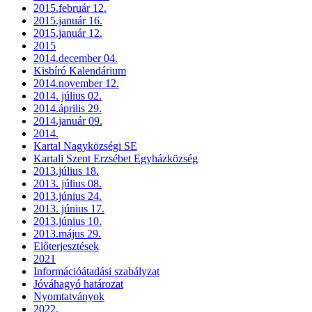
2015.február 12.
2015.január 16.
2015.január 12.
2015
2014.december 04.
Kisbíró Kalendárium
2014.november 12.
2014. július 02.
2014.április 29.
2014.január 09.
2014.
Kartal Nagyközségi SE
Kartali Szent Erzsébet Egyházközség
2013.július 18.
2013. július 08.
2013.június 24.
2013. június 17.
2013.június 10.
2013.május 29.
Előterjesztések
2021
Információátadási szabályzat
Jóváhagyó határozat
Nyomtatványok
2022.