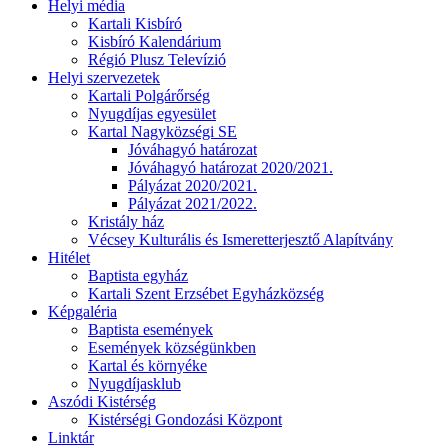
Helyi média
Kartali Kisbíró
Kisbíró Kalendárium
Régió Plusz Televízió
Helyi szervezetek
Kartali Polgárőrség
Nyugdíjas egyesület
Kartal Nagyközségi SE
Jóváhagyó határozat
Jóváhagyó határozat 2020/2021.
Pályázat 2020/2021.
Pályázat 2021/2022.
Kristály ház
Vécsey Kulturális és Ismeretterjesztő Alapítvány
Hitélet
Baptista egyház
Kartali Szent Erzsébet Egyházközség
Képgaléria
Baptista események
Események községünkben
Kartal és környéke
Nyugdíjasklub
Aszódi Kistérség
Kistérségi Gondozási Központ
Linktár