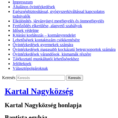
Impresszum
Általános óvintézkedések
Egészségbiztosítással, gyógyszerkiváltással kapcsolatos
tudnivalók
Elkülönítés, járványügyi megfigyelés és önmegfigyelés
Fertőződés elkerülése, alapvető szabályok
Idősek védelme
Kijárási korlátozás – kormányrendelet
Lehetőségek kontaktszám csökkentésére
Óvintézkedések gyermekek számára
Óvintézkedések magasabb kockázatú betegcsoportok számára
Óvintézkedések várandósok, kismamák részére
Tájékoztató munkáltatói lehetőségekhez
Jelölteknek
Választópolgároknak
Keresés
Kartal Nagyközség
Kartal Nagyközség honlapja
Baptista egyház