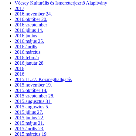
Vécsey Kulturális és Ismeretterjesztő Alapítvány
2017
2016.november 24.
2016.október 20.
2016.szeptember
2016.július 14.
2016.június
2016.május 25.
2016.április
2016.március
2016.február
2016.január 28.
2016
2016
2015.11.27. Közmeghallgatás
2015.november 19.
2015.október 14.
2015 szeptember 28.
2015.augusztus 31.
2015.augusztus 5.
2015.július 27.
2015.június 22.
2015.május 21.
2015.április 23.
2015.március 19.