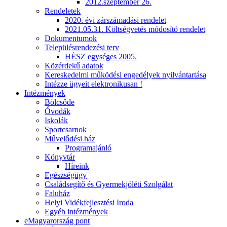
2012.szeptember 26.
Rendeletek
2020. évi zárszámadási rendelet
2021.05.31. Költségvetés módosító rendelet
Dokumentumok
Településrendezési terv
HÉSZ egységes 2005.
Közérdekű adatok
Kereskedelmi működési engedélyek nyilvántartása
Intézze ügyeit elektronikusan !
Intézmények
Bölcsőde
Óvodák
Iskolák
Sportcsarnok
Művelődési ház
Programajánló
Könyvtár
Híreink
Egészségügy
Családsegítő és Gyermekjóléti Szolgálat
Faluház
Helyi Vidékfejlesztési Iroda
Egyéb intézmények
eMagyarország pont