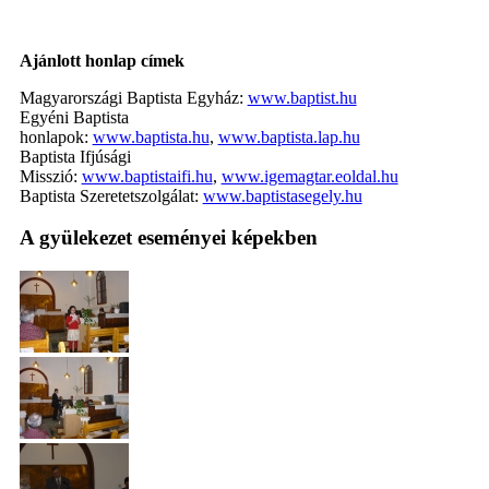
Ajánlott honlap címek
Magyarországi Baptista Egyház:
www.baptist.hu
Egyéni Baptista
honlapok:
www.baptista.hu
,
www.baptista.lap.hu
Baptista Ifjúsági
Misszió:
www.baptistaifi.hu
,
www.igemagtar.eoldal.hu
Baptista Szeretetszolgálat:
www.baptistasegely.hu
A gyülekezet eseményei képekben