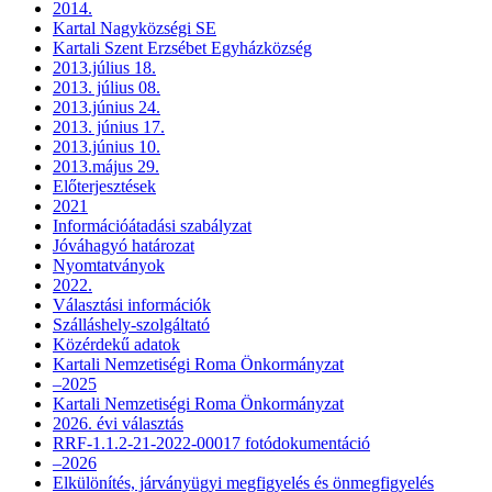
2014.
Kartal Nagyközségi SE
Kartali Szent Erzsébet Egyházközség
2013.július 18.
2013. július 08.
2013.június 24.
2013. június 17.
2013.június 10.
2013.május 29.
Előterjesztések
2021
Információátadási szabályzat
Jóváhagyó határozat
Nyomtatványok
2022.
Választási információk
Szálláshely-szolgáltató
Közérdekű adatok
Kartali Nemzetiségi Roma Önkormányzat
–2025
Kartali Nemzetiségi Roma Önkormányzat
2026. évi választás
RRF-1.1.2-21-2022-00017 fotódokumentáció
–2026
Elkülönítés, járványügyi megfigyelés és önmegfigyelés