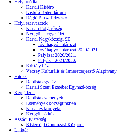
Helyi média
Kartali Kisbíró
Kisbíró Kalendárium
Régió Plusz Televízió
Helyi szervezetek
Kartali Polgárőrség
Nyugdíjas egyesület
Kartal Nagyközségi SE
Jóváhagyó határozat
Jóváhagyó határozat 2020/2021.
Pályázat 2020/2021.
Pályázat 2021/2022.
Kristály ház
Vécsey Kulturális és Ismeretterjesztő Alapítvány
Hitélet
Baptista egyház
Kartali Szent Erzsébet Egyházközség
Képgaléria
Baptista események
Események községünkben
Kartal és környéke
Nyugdíjasklub
Aszódi Kistérség
Kistérségi Gondozási Központ
Linktár