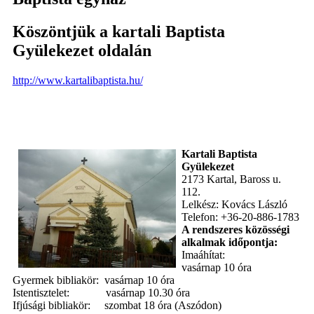
Köszöntjük a kartali Baptista
Gyülekezet oldalán
http://www.kartalibaptista.hu/
Kartali Baptista
Gyülekezet
2173 Kartal, Baross u.
112.
Lelkész: Kovács László
Telefon: +36-20-886-1783
A rendszeres közösségi
alkalmak időpontja:
Imaáhítat:
vasárnap 10 óra
Gyermek bibliakör: vasárnap 10 óra
Istentisztelet: vasárnap 10.30 óra
Ifjúsági bibliakör: szombat 18 óra (Aszódon)