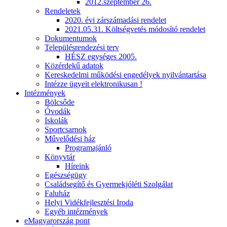
2012.szeptember 26.
Rendeletek
2020. évi zárszámadási rendelet
2021.05.31. Költségvetés módosító rendelet
Dokumentumok
Településrendezési terv
HÉSZ egységes 2005.
Közérdekű adatok
Kereskedelmi működési engedélyek nyilvántartása
Intézze ügyeit elektronikusan !
Intézmények
Bölcsőde
Óvodák
Iskolák
Sportcsarnok
Művelődési ház
Programajánló
Könyvtár
Híreink
Egészségügy
Családsegítő és Gyermekjóléti Szolgálat
Faluház
Helyi Vidékfejlesztési Iroda
Egyéb intézmények
eMagyarország pont