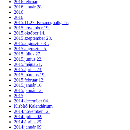
2016.február
2016.január 28.
2016
2016
2015.11.27. Közmeghallgatás
2015.november 19.
2015.október 14.
2015 szeptember 28.
2015.augusztus 31.
2015.augusztus 5.
2015.július 27.
2015.június 22.
2015.május 21.
2015.április 23.
2015.március 19.
2015.február 12.
2015.január 16.
2015.január 12.
2015
2014.december 04.
Kisbíró Kalendárium
2014.november 12.
2014. július 02.
2014.április 29.
2014.január 09.