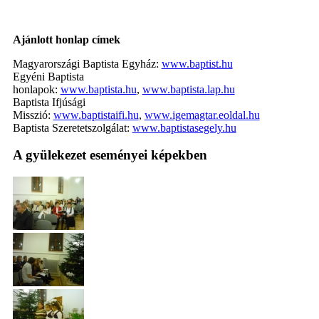
Ajánlott honlap címek
Magyarországi Baptista Egyház:
www.baptist.hu
Egyéni Baptista
honlapok:
www.baptista.hu
,
www.baptista.lap.hu
Baptista Ifjúsági
Misszió:
www.baptistaifi.hu
,
www.igemagtar.eoldal.hu
Baptista Szeretetszolgálat:
www.baptistasegely.hu
A gyülekezet eseményei képekben