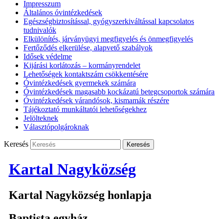
Impresszum
Általános óvintézkedések
Egészségbiztosítással, gyógyszerkiváltással kapcsolatos
tudnivalók
Elkülönítés, járványügyi megfigyelés és önmegfigyelés
Fertőződés elkerülése, alapvető szabályok
Idősek védelme
Kijárási korlátozás – kormányrendelet
Lehetőségek kontaktszám csökkentésére
Óvintézkedések gyermekek számára
Óvintézkedések magasabb kockázatú betegcsoportok számára
Óvintézkedések várandósok, kismamák részére
Tájékoztató munkáltatói lehetőségekhez
Jelölteknek
Választópolgároknak
Keresés
Kartal Nagyközség
Kartal Nagyközség honlapja
Baptista egyház