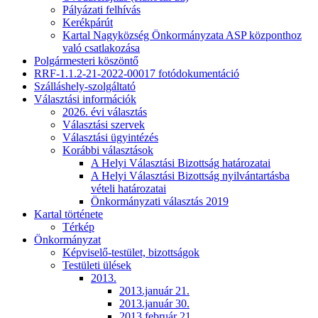
Pályázati felhívás
Kerékpárút
Kartal Nagyközség Önkormányzata ASP központhoz
való csatlakozása
Polgármesteri köszöntő
RRF-1.1.2-21-2022-00017 fotódokumentáció
Szálláshely-szolgáltató
Választási információk
2026. évi választás
Választási szervek
Választási ügyintézés
Korábbi választások
A Helyi Választási Bizottság határozatai
A Helyi Választási Bizottság nyilvántartásba
vételi határozatai
Önkormányzati választás 2019
Kartal története
Térkép
Önkormányzat
Képviselő-testület, bizottságok
Testületi ülések
2013.
2013.január 21.
2013.január 30.
2013.február 21.