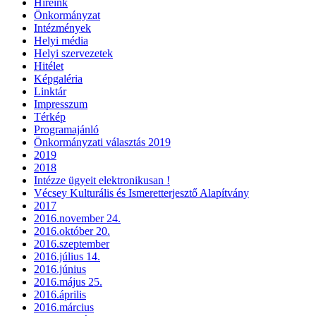
Híreink
Önkormányzat
Intézmények
Helyi média
Helyi szervezetek
Hitélet
Képgaléria
Linktár
Impresszum
Térkép
Programajánló
Önkormányzati választás 2019
2019
2018
Intézze ügyeit elektronikusan !
Vécsey Kulturális és Ismeretterjesztő Alapítvány
2017
2016.november 24.
2016.október 20.
2016.szeptember
2016.július 14.
2016.június
2016.május 25.
2016.április
2016.március