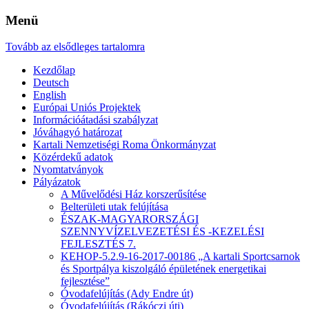
Menü
Tovább az elsődleges tartalomra
Kezdőlap
Deutsch
English
Európai Uniós Projektek
Információátadási szabályzat
Jóváhagyó határozat
Kartali Nemzetiségi Roma Önkormányzat
Közérdekű adatok
Nyomtatványok
Pályázatok
A Művelődési Ház korszerűsítése
Belterületi utak felújítása
ÉSZAK-MAGYARORSZÁGI
SZENNYVÍZELVEZETÉSI ÉS -KEZELÉSI
FEJLESZTÉS 7.
KEHOP-5.2.9-16-2017-00186 „A kartali Sportcsarnok
és Sportpálya kiszolgáló épületének energetikai
fejlesztése”
Óvodafelújítás (Ady Endre út)
Óvodafelújítás (Rákóczi úti)