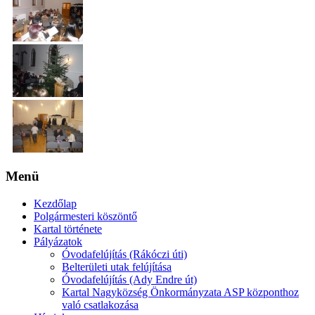
Menü
Kezdőlap
Polgármesteri köszöntő
Kartal története
Pályázatok
Óvodafelújítás (Rákóczi úti)
Belterületi utak felújítása
Óvodafelújítás (Ady Endre út)
Kartal Nagyközség Önkormányzata ASP központhoz
való csatlakozása