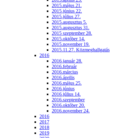
2015.május 21.
2015.június 22.
2015.július 27.
2015.augusztus 5.
2015.augusztus 31.
2015 szeptember 28.
2015.október 14.
2015.november 19.
2015.11.27. Közmeghallgatás
2016
2016.január 28.
2016.február
2016.március
2016.április
2016.május 25.
2016.június
2016.július 14.
2016.szeptember
2016.október 20.
2016.november 24.
2016
2017
2018
2019