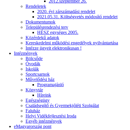
2012.szeptember 26.
Rendeletek
2020. évi zárszámadási rendelet
2021.05.31. Költségvetés módosító rendelet
Dokumentumok
Településrendezési terv
HÉSZ egységes 2005.
Közérdekű adatok
Kereskedelmi működési engedélyek nyilvántartása
Intézze ügyeit elektronikusan !
Intézmények
Bölcsőde
Óvodák
Iskolák
Sportcsarnok
Művelődési ház
Programajánló
Könyvtár
Híreink
Egészségügy
Családsegítő és Gyermekjóléti Szolgálat
Faluház
Helyi Vidékfejlesztési Iroda
Egyéb intézmények
eMagyarország pont