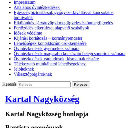
Impresszum
Általános óvintézkedések
Egészségbiztosítással, gyógyszerkiváltással kapcsolatos
tudnivalók
Elkülönítés, járványügyi megfigyelés és önmegfigyelés
Fertőződés elkerülése, alapvető szabályok
Idősek védelme
Kijárási korlátozás – kormányrendelet
Lehetőségek kontaktszám csökkentésére
Óvintézkedések gyermekek számára
Óvintézkedések magasabb kockázatú betegcsoportok számára
Óvintézkedések várandósok, kismamák részére
Tájékoztató munkáltatói lehetőségekhez
Jelölteknek
Választópolgároknak
Keresés
Kartal Nagyközség
Kartal Nagyközség honlapja
Baptista események