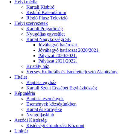
Helyi média
Kartali Kisbíró
Kisbíró Kalendárium
Régió Plusz Televízió
Helyi szervezetek
Kartali Polgárőrség
Nyugdíjas egyesület
Kartal Nagyközségi SE
Jóváhagyó határozat
Jóváhagyó határozat 2020/2021.
Pályázat 2020/2021.
Pályázat 2021/2022.
Kristály ház
Vécsey Kulturális és Ismeretterjesztő Alapítvány
Hitélet
Baptista egyház
Kartali Szent Erzsébet Egyházközség
Képgaléria
Baptista események
Események községünkben
Kartal és környéke
Nyugdíjasklub
Aszódi Kistérség
Kistérségi Gondozási Központ
Linktár