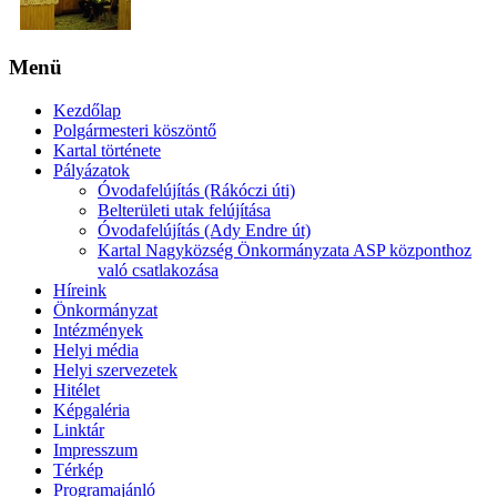
Menü
Kezdőlap
Polgármesteri köszöntő
Kartal története
Pályázatok
Óvodafelújítás (Rákóczi úti)
Belterületi utak felújítása
Óvodafelújítás (Ady Endre út)
Kartal Nagyközség Önkormányzata ASP központhoz
való csatlakozása
Híreink
Önkormányzat
Intézmények
Helyi média
Helyi szervezetek
Hitélet
Képgaléria
Linktár
Impresszum
Térkép
Programajánló