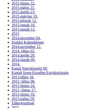
2015.június 22.
2015.május 21.
2015.április 23.
2015.március 19.
2015.február 12.
2015.január 16.
2015.január 12.
2015
2014.december 04.
Kisbíró Kalendárium
2014.november 12.
2014. július 02.
2014.április 29.
2014.január 09.
2014.
Kartal Nagyközségi SE
Kartali Szent Erzsébet Egyházközség
2013.július 18.
2013. július 08.
2013.június 24.
2013. június 17.
2013.június 10.
2013.május 29.
Előterjesztések
2021