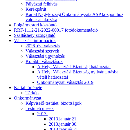
Pályázati felhívás
Kerékpárút
Kartal Nagyközség Önkormányzata ASP központhoz
való csatlakozása
Polgármesteri köszöntő
RRF-1.1.2-21-2022-00017 fotódokumentáció
Szálláshely-szolgáltató
Választási információk
2026. évi választás
Választási szervek
Választási ügyintézés
Korábbi választások
A Helyi Választási Bizottság határozatai
A Helyi Választási Bizottság nyilvántartásba
vételi határozatai
Önkormányzati választás 2019
Kartal története
Térkép
Önkormányzat
Képviselő-testület, bizottságok
Testületi ülések
2013.
2013.január 21.
2013.január 30.
2013.február 21.