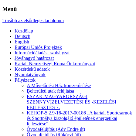
Menü
Tovább az elsődleges tartalomra
Kezdőlap
Deutsch
English
Európai Uniós Projektek
Információátadási szabályzat
Jóváhagyó határozat
Kartali Nemzetiségi Roma Önkormányzat
Közérdekű adatok
Nyomtatványok
Pályázatok
A Művelődési Ház korszerűsítése
Belterületi utak felújítása
ÉSZAK-MAGYARORSZÁGI
SZENNYVÍZELVEZETÉSI ÉS -KEZELÉSI
FEJLESZTÉS 7.
KEHOP-5.2.9-16-2017-00186 „A kartali Sportcsarnok
és Sportpálya kiszolgáló épületének energetikai
fejlesztése”
Óvodafelújítás (Ady Endre út)
Óvodafelújítás (Rákóczi úti)