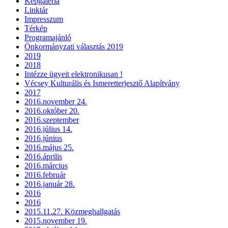
Képgaléria
Linktár
Impresszum
Térkép
Programajánló
Önkormányzati választás 2019
2019
2018
Intézze ügyeit elektronikusan !
Vécsey Kulturális és Ismeretterjesztő Alapítvány
2017
2016.november 24.
2016.október 20.
2016.szeptember
2016.július 14.
2016.június
2016.május 25.
2016.április
2016.március
2016.február
2016.január 28.
2016
2016
2015.11.27. Közmeghallgatás
2015.november 19.