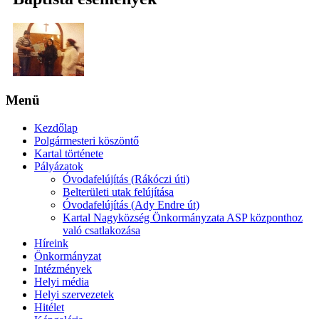
Menü
Kezdőlap
Polgármesteri köszöntő
Kartal története
Pályázatok
Óvodafelújítás (Rákóczi úti)
Belterületi utak felújítása
Óvodafelújítás (Ady Endre út)
Kartal Nagyközség Önkormányzata ASP központhoz
való csatlakozása
Híreink
Önkormányzat
Intézmények
Helyi média
Helyi szervezetek
Hitélet