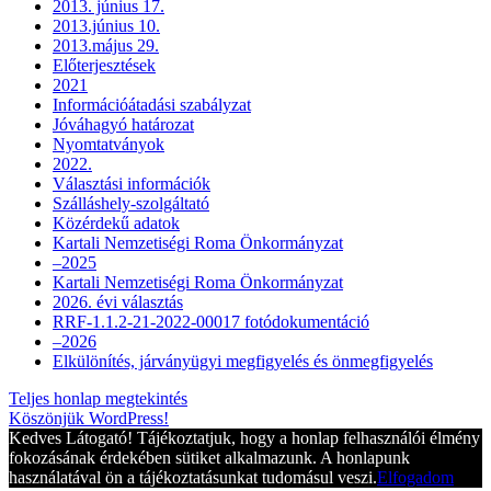
2013. június 17.
2013.június 10.
2013.május 29.
Előterjesztések
2021
Információátadási szabályzat
Jóváhagyó határozat
Nyomtatványok
2022.
Választási információk
Szálláshely-szolgáltató
Közérdekű adatok
Kartali Nemzetiségi Roma Önkormányzat
–2025
Kartali Nemzetiségi Roma Önkormányzat
2026. évi választás
RRF-1.1.2-21-2022-00017 fotódokumentáció
–2026
Elkülönítés, járványügyi megfigyelés és önmegfigyelés
Teljes honlap megtekintés
Köszönjük WordPress!
Kedves Látogató! Tájékoztatjuk, hogy a honlap felhasználói élmény
fokozásának érdekében sütiket alkalmazunk. A honlapunk
használatával ön a tájékoztatásunkat tudomásul veszi.
Elfogadom