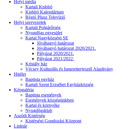
Helyi média
Kartali Kisbíró
Kisbíró Kalendárium
Régió Plusz Televízió
Helyi szervezetek
Kartali Polgárőrség
Nyugdíjas egyesület
Kartal Nagyközségi SE
Jóváhagyó határozat
Jóváhagyó határozat 2020/2021.
Pályázat 2020/2021.
Pályázat 2021/2022.
Kristály ház
Vécsey Kulturális és Ismeretterjesztő Alapítvány
Hitélet
Baptista egyház
Kartali Szent Erzsébet Egyházközség
Képgaléria
Baptista események
Események községünkben
Kartal és környéke
Nyugdíjasklub
Aszódi Kistérség
Kistérségi Gondozási Központ
Linktár