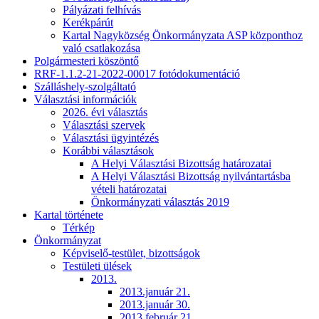
Pályázati felhívás
Kerékpárút
Kartal Nagyközség Önkormányzata ASP központhoz
való csatlakozása
Polgármesteri köszöntő
RRF-1.1.2-21-2022-00017 fotódokumentáció
Szálláshely-szolgáltató
Választási információk
2026. évi választás
Választási szervek
Választási ügyintézés
Korábbi választások
A Helyi Választási Bizottság határozatai
A Helyi Választási Bizottság nyilvántartásba
vételi határozatai
Önkormányzati választás 2019
Kartal története
Térkép
Önkormányzat
Képviselő-testület, bizottságok
Testületi ülések
2013.
2013.január 21.
2013.január 30.
2013.február 21.