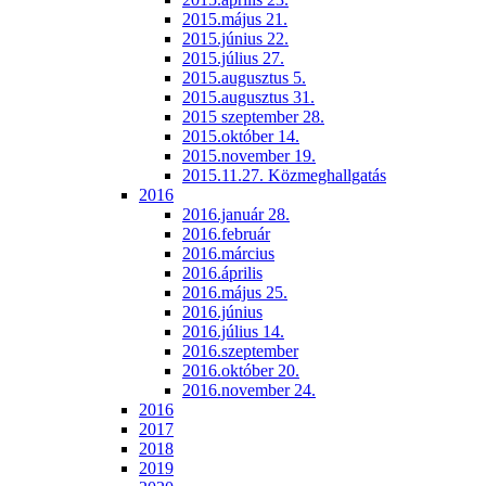
2015.május 21.
2015.június 22.
2015.július 27.
2015.augusztus 5.
2015.augusztus 31.
2015 szeptember 28.
2015.október 14.
2015.november 19.
2015.11.27. Közmeghallgatás
2016
2016.január 28.
2016.február
2016.március
2016.április
2016.május 25.
2016.június
2016.július 14.
2016.szeptember
2016.október 20.
2016.november 24.
2016
2017
2018
2019