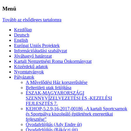
Menü
Tovább az elsődleges tartalomra
Kezdőlap
Deutsch
English
Európai Uniós Projektek
Információátadási szabályzat
Jóváhagyó határozat
Kartali Nemzetiségi Roma Önkormányzat
Közérdekű adatok
Nyomtatványok
Pályázatok
A Művelődési Ház korszerűsítése
Belterületi utak felújítása
ÉSZAK-MAGYARORSZÁGI
SZENNYVÍZELVEZETÉSI ÉS -KEZELÉSI
FEJLESZTÉS 7.
KEHOP-5.2.9-16-2017-00186 „A kartali Sportcsarnok
és Sportpálya kiszolgáló épületének energetikai
fejlesztése”
Óvodafelújítás (Ady Endre út)
Óvodafelújítás (Rákóczi úti)