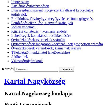
Impresszum
Általános óvintézkedések
Egészségbiztosítással, gyógyszerkiváltással kapcsolatos
tudnivalók
Elkülönítés, járványügyi megfigyelés és önmegfigyelés
Fertőződés elkerülése, alapvető szabályok
Idősek védelme
Kijárási korlátozás – kormányrendelet
Lehetőségek kontaktszám csökkentésére
Óvintézkedések gyermekek számára
Óvintézkedések magasabb kockázatú betegcsoportok számára
Óvintézkedések várandósok, kismamák részére
Tájékoztató munkáltatói lehetőségekhez
Jelölteknek
Választópolgároknak
Keresés
Kartal Nagyközség
Kartal Nagyközség honlapja
Baptista események