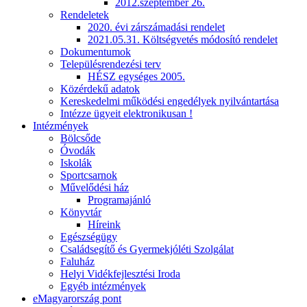
2012.szeptember 26.
Rendeletek
2020. évi zárszámadási rendelet
2021.05.31. Költségvetés módosító rendelet
Dokumentumok
Településrendezési terv
HÉSZ egységes 2005.
Közérdekű adatok
Kereskedelmi működési engedélyek nyilvántartása
Intézze ügyeit elektronikusan !
Intézmények
Bölcsőde
Óvodák
Iskolák
Sportcsarnok
Művelődési ház
Programajánló
Könyvtár
Híreink
Egészségügy
Családsegítő és Gyermekjóléti Szolgálat
Faluház
Helyi Vidékfejlesztési Iroda
Egyéb intézmények
eMagyarország pont