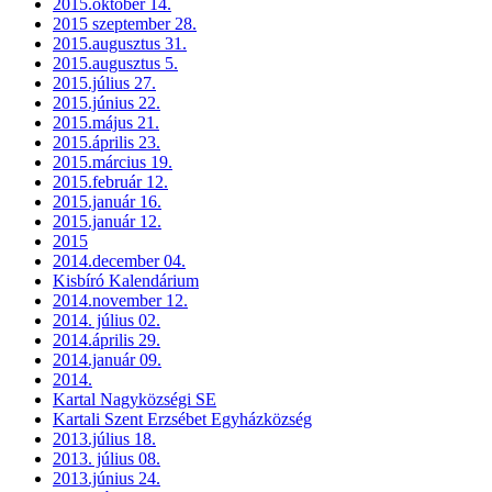
2015.október 14.
2015 szeptember 28.
2015.augusztus 31.
2015.augusztus 5.
2015.július 27.
2015.június 22.
2015.május 21.
2015.április 23.
2015.március 19.
2015.február 12.
2015.január 16.
2015.január 12.
2015
2014.december 04.
Kisbíró Kalendárium
2014.november 12.
2014. július 02.
2014.április 29.
2014.január 09.
2014.
Kartal Nagyközségi SE
Kartali Szent Erzsébet Egyházközség
2013.július 18.
2013. július 08.
2013.június 24.