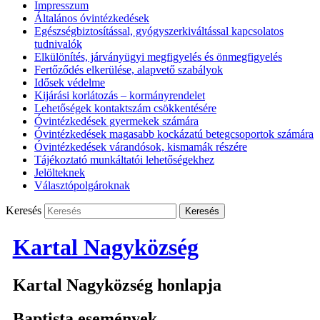
Impresszum
Általános óvintézkedések
Egészségbiztosítással, gyógyszerkiváltással kapcsolatos
tudnivalók
Elkülönítés, járványügyi megfigyelés és önmegfigyelés
Fertőződés elkerülése, alapvető szabályok
Idősek védelme
Kijárási korlátozás – kormányrendelet
Lehetőségek kontaktszám csökkentésére
Óvintézkedések gyermekek számára
Óvintézkedések magasabb kockázatú betegcsoportok számára
Óvintézkedések várandósok, kismamák részére
Tájékoztató munkáltatói lehetőségekhez
Jelölteknek
Választópolgároknak
Keresés
Kartal Nagyközség
Kartal Nagyközség honlapja
Baptista események