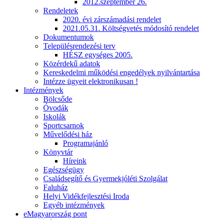
2012.szeptember 26.
Rendeletek
2020. évi zárszámadási rendelet
2021.05.31. Költségvetés módosító rendelet
Dokumentumok
Településrendezési terv
HÉSZ egységes 2005.
Közérdekű adatok
Kereskedelmi működési engedélyek nyilvántartása
Intézze ügyeit elektronikusan !
Intézmények
Bölcsőde
Óvodák
Iskolák
Sportcsarnok
Művelődési ház
Programajánló
Könyvtár
Híreink
Egészségügy
Családsegítő és Gyermekjóléti Szolgálat
Faluház
Helyi Vidékfejlesztési Iroda
Egyéb intézmények
eMagyarország pont