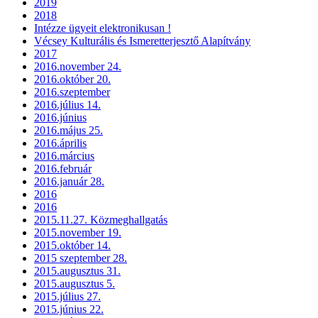
2019
2018
Intézze ügyeit elektronikusan !
Vécsey Kulturális és Ismeretterjesztő Alapítvány
2017
2016.november 24.
2016.október 20.
2016.szeptember
2016.július 14.
2016.június
2016.május 25.
2016.április
2016.március
2016.február
2016.január 28.
2016
2016
2015.11.27. Közmeghallgatás
2015.november 19.
2015.október 14.
2015 szeptember 28.
2015.augusztus 31.
2015.augusztus 5.
2015.július 27.
2015.június 22.