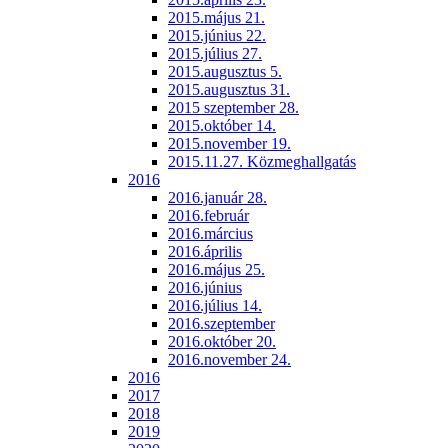
2015.május 21.
2015.június 22.
2015.július 27.
2015.augusztus 5.
2015.augusztus 31.
2015 szeptember 28.
2015.október 14.
2015.november 19.
2015.11.27. Közmeghallgatás
2016
2016.január 28.
2016.február
2016.március
2016.április
2016.május 25.
2016.június
2016.július 14.
2016.szeptember
2016.október 20.
2016.november 24.
2016
2017
2018
2019