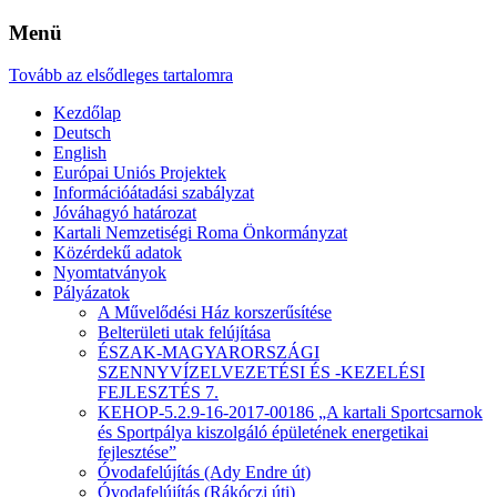
Menü
Tovább az elsődleges tartalomra
Kezdőlap
Deutsch
English
Európai Uniós Projektek
Információátadási szabályzat
Jóváhagyó határozat
Kartali Nemzetiségi Roma Önkormányzat
Közérdekű adatok
Nyomtatványok
Pályázatok
A Művelődési Ház korszerűsítése
Belterületi utak felújítása
ÉSZAK-MAGYARORSZÁGI
SZENNYVÍZELVEZETÉSI ÉS -KEZELÉSI
FEJLESZTÉS 7.
KEHOP-5.2.9-16-2017-00186 „A kartali Sportcsarnok
és Sportpálya kiszolgáló épületének energetikai
fejlesztése”
Óvodafelújítás (Ady Endre út)
Óvodafelújítás (Rákóczi úti)