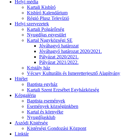
Helyi média
Kartali Kisbíró
Kisbíró Kalendárium
Régió Plusz Televízió
Helyi szervezetek
Kartali Polgárőrség
Nyugdíjas egyesület
Kartal Nagyközségi SE
Jóváhagyó határozat
Jóváhagyó határozat 2020/2021.
Pályázat 2020/2021.
Pályázat 2021/2022.
Kristály ház
Vécsey Kulturális és Ismeretterjesztő Alapítvány
Hitélet
Baptista egyház
Kartali Szent Erzsébet Egyházközség
Képgaléria
Baptista események
Események községünkben
Kartal és környéke
Nyugdíjasklub
Aszódi Kistérség
Kistérségi Gondozási Központ
Linktár