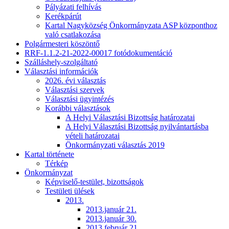
Pályázati felhívás
Kerékpárút
Kartal Nagyközség Önkormányzata ASP központhoz
való csatlakozása
Polgármesteri köszöntő
RRF-1.1.2-21-2022-00017 fotódokumentáció
Szálláshely-szolgáltató
Választási információk
2026. évi választás
Választási szervek
Választási ügyintézés
Korábbi választások
A Helyi Választási Bizottság határozatai
A Helyi Választási Bizottság nyilvántartásba
vételi határozatai
Önkormányzati választás 2019
Kartal története
Térkép
Önkormányzat
Képviselő-testület, bizottságok
Testületi ülések
2013.
2013.január 21.
2013.január 30.
2013.február 21.