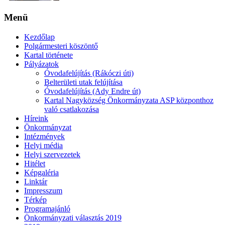
Menü
Kezdőlap
Polgármesteri köszöntő
Kartal története
Pályázatok
Óvodafelújítás (Rákóczi úti)
Belterületi utak felújítása
Óvodafelújítás (Ady Endre út)
Kartal Nagyközség Önkormányzata ASP központhoz
való csatlakozása
Híreink
Önkormányzat
Intézmények
Helyi média
Helyi szervezetek
Hitélet
Képgaléria
Linktár
Impresszum
Térkép
Programajánló
Önkormányzati választás 2019