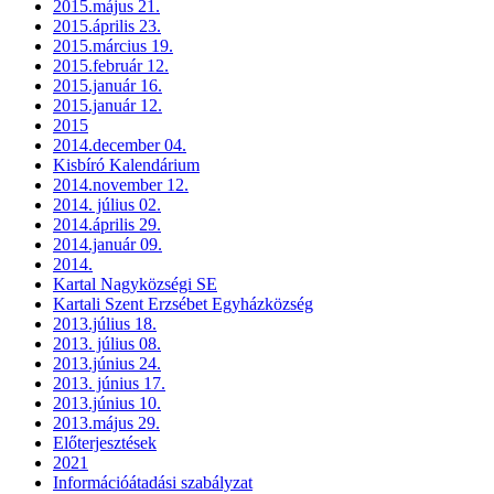
2015.május 21.
2015.április 23.
2015.március 19.
2015.február 12.
2015.január 16.
2015.január 12.
2015
2014.december 04.
Kisbíró Kalendárium
2014.november 12.
2014. július 02.
2014.április 29.
2014.január 09.
2014.
Kartal Nagyközségi SE
Kartali Szent Erzsébet Egyházközség
2013.július 18.
2013. július 08.
2013.június 24.
2013. június 17.
2013.június 10.
2013.május 29.
Előterjesztések
2021
Információátadási szabályzat