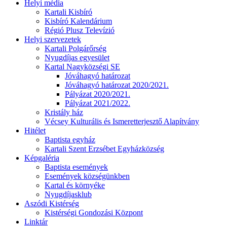
Helyi média
Kartali Kisbíró
Kisbíró Kalendárium
Régió Plusz Televízió
Helyi szervezetek
Kartali Polgárőrség
Nyugdíjas egyesület
Kartal Nagyközségi SE
Jóváhagyó határozat
Jóváhagyó határozat 2020/2021.
Pályázat 2020/2021.
Pályázat 2021/2022.
Kristály ház
Vécsey Kulturális és Ismeretterjesztő Alapítvány
Hitélet
Baptista egyház
Kartali Szent Erzsébet Egyházközség
Képgaléria
Baptista események
Események községünkben
Kartal és környéke
Nyugdíjasklub
Aszódi Kistérség
Kistérségi Gondozási Központ
Linktár