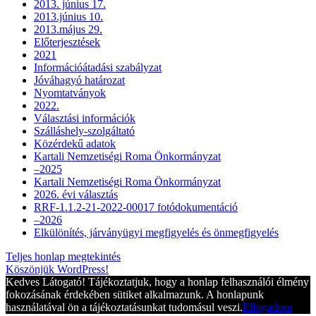
2013. június 17.
2013.június 10.
2013.május 29.
Előterjesztések
2021
Információátadási szabályzat
Jóváhagyó határozat
Nyomtatványok
2022.
Választási információk
Szálláshely-szolgáltató
Közérdekű adatok
Kartali Nemzetiségi Roma Önkormányzat
–2025
Kartali Nemzetiségi Roma Önkormányzat
2026. évi választás
RRF-1.1.2-21-2022-00017 fotódokumentáció
–2026
Elkülönítés, járványügyi megfigyelés és önmegfigyelés
Teljes honlap megtekintés
Köszönjük WordPress!
Kedves Látogató! Tájékoztatjuk, hogy a honlap felhasználói élmény
fokozásának érdekében sütiket alkalmazunk. A honlapunk
használatával ön a tájékoztatásunkat tudomásul veszi.
Elfogadom