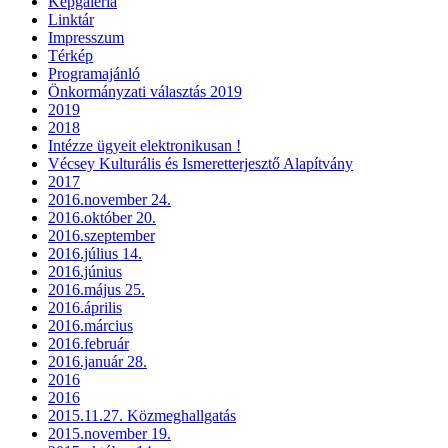
Képgaléria
Linktár
Impresszum
Térkép
Programajánló
Önkormányzati választás 2019
2019
2018
Intézze ügyeit elektronikusan !
Vécsey Kulturális és Ismeretterjesztő Alapítvány
2017
2016.november 24.
2016.október 20.
2016.szeptember
2016.július 14.
2016.június
2016.május 25.
2016.április
2016.március
2016.február
2016.január 28.
2016
2016
2015.11.27. Közmeghallgatás
2015.november 19.