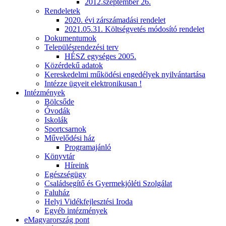
2012.szeptember 26.
Rendeletek
2020. évi zárszámadási rendelet
2021.05.31. Költségvetés módosító rendelet
Dokumentumok
Településrendezési terv
HÉSZ egységes 2005.
Közérdekű adatok
Kereskedelmi működési engedélyek nyilvántartása
Intézze ügyeit elektronikusan !
Intézmények
Bölcsőde
Óvodák
Iskolák
Sportcsarnok
Művelődési ház
Programajánló
Könyvtár
Híreink
Egészségügy
Családsegítő és Gyermekjóléti Szolgálat
Faluház
Helyi Vidékfejlesztési Iroda
Egyéb intézmények
eMagyarország pont