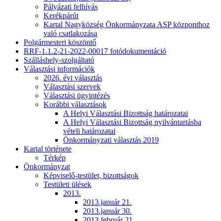
Pályázati felhívás
Kerékpárút
Kartal Nagyközség Önkormányzata ASP központhoz
való csatlakozása
Polgármesteri köszöntő
RRF-1.1.2-21-2022-00017 fotódokumentáció
Szálláshely-szolgáltató
Választási információk
2026. évi választás
Választási szervek
Választási ügyintézés
Korábbi választások
A Helyi Választási Bizottság határozatai
A Helyi Választási Bizottság nyilvántartásba
vételi határozatai
Önkormányzati választás 2019
Kartal története
Térkép
Önkormányzat
Képviselő-testület, bizottságok
Testületi ülések
2013.
2013.január 21.
2013.január 30.
2013.február 21.