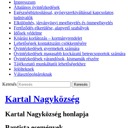
Impresszum
Általános óvintézkedések
Egészségbiztosítással, gyógyszerkiváltással kapcsolatos
tudnivalók
Elkülönítés, járványügyi megfigyelés és önmegfigyelés
Fertőződés elkerülése, alapvető szabályok
Idősek védelme
Kijárási korlátozás – kormányrendelet
Lehetőségek kontaktszám csökkentésére
Óvintézkedések gyermekek számára
Óvintézkedések magasabb kockázatú betegcsoportok számára
Óvintézkedések várandósok, kismamák részére
Tájékoztató munkáltatói lehetőségekhez
Jelölteknek
Választópolgároknak
Keresés
Kartal Nagyközség
Kartal Nagyközség honlapja
Baptista események