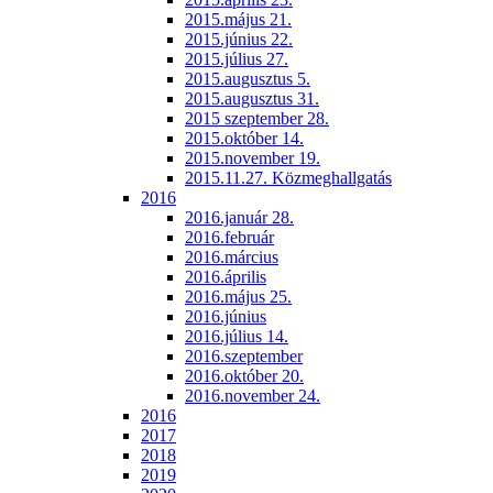
2015.május 21.
2015.június 22.
2015.július 27.
2015.augusztus 5.
2015.augusztus 31.
2015 szeptember 28.
2015.október 14.
2015.november 19.
2015.11.27. Közmeghallgatás
2016
2016.január 28.
2016.február
2016.március
2016.április
2016.május 25.
2016.június
2016.július 14.
2016.szeptember
2016.október 20.
2016.november 24.
2016
2017
2018
2019