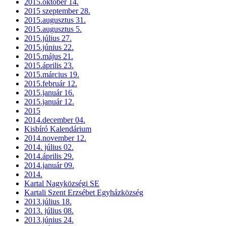
2015.október 14.
2015 szeptember 28.
2015.augusztus 31.
2015.augusztus 5.
2015.július 27.
2015.június 22.
2015.május 21.
2015.április 23.
2015.március 19.
2015.február 12.
2015.január 16.
2015.január 12.
2015
2014.december 04.
Kisbíró Kalendárium
2014.november 12.
2014. július 02.
2014.április 29.
2014.január 09.
2014.
Kartal Nagyközségi SE
Kartali Szent Erzsébet Egyházközség
2013.július 18.
2013. július 08.
2013.június 24.