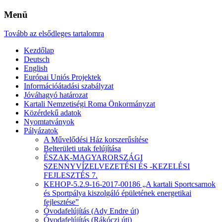
Menü
Tovább az elsődleges tartalomra
Kezdőlap
Deutsch
English
Európai Uniós Projektek
Információátadási szabályzat
Jóváhagyó határozat
Kartali Nemzetiségi Roma Önkormányzat
Közérdekű adatok
Nyomtatványok
Pályázatok
A Művelődési Ház korszerűsítése
Belterületi utak felújítása
ÉSZAK-MAGYARORSZÁGI
SZENNYVÍZELVEZETÉSI ÉS -KEZELÉSI
FEJLESZTÉS 7.
KEHOP-5.2.9-16-2017-00186 „A kartali Sportcsarnok
és Sportpálya kiszolgáló épületének energetikai
fejlesztése”
Óvodafelújítás (Ady Endre út)
Óvodafelújítás (Rákóczi úti)