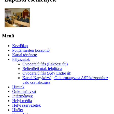
Menü
Kezdőlap
Polgármesteri köszöntő
Kartal története
Pályázatok
Óvodafelújítás (Rákóczi úti)
Belterületi utak felújítása
Óvodafelújítás (Ady Endre út)
Kartal Nagyközség Önkormányzata ASP központhoz
való csatlakozása
Híreink
Önkormányzat
Intézmények
Helyi média
Helyi szervezetek
Hitélet