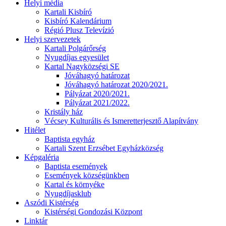
Helyi média
Kartali Kisbíró
Kisbíró Kalendárium
Régió Plusz Televízió
Helyi szervezetek
Kartali Polgárőrség
Nyugdíjas egyesület
Kartal Nagyközségi SE
Jóváhagyó határozat
Jóváhagyó határozat 2020/2021.
Pályázat 2020/2021.
Pályázat 2021/2022.
Kristály ház
Vécsey Kulturális és Ismeretterjesztő Alapítvány
Hitélet
Baptista egyház
Kartali Szent Erzsébet Egyházközség
Képgaléria
Baptista események
Események községünkben
Kartal és környéke
Nyugdíjasklub
Aszódi Kistérség
Kistérségi Gondozási Központ
Linktár