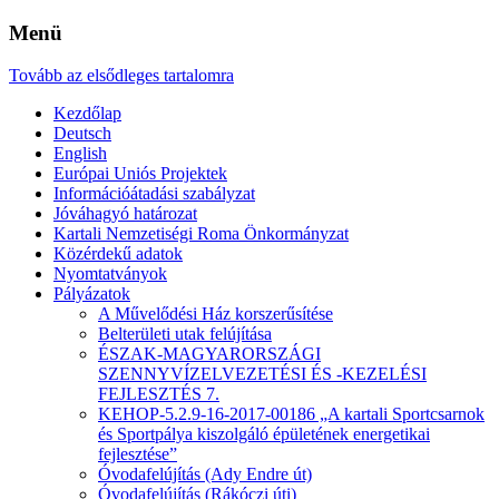
Menü
Tovább az elsődleges tartalomra
Kezdőlap
Deutsch
English
Európai Uniós Projektek
Információátadási szabályzat
Jóváhagyó határozat
Kartali Nemzetiségi Roma Önkormányzat
Közérdekű adatok
Nyomtatványok
Pályázatok
A Művelődési Ház korszerűsítése
Belterületi utak felújítása
ÉSZAK-MAGYARORSZÁGI
SZENNYVÍZELVEZETÉSI ÉS -KEZELÉSI
FEJLESZTÉS 7.
KEHOP-5.2.9-16-2017-00186 „A kartali Sportcsarnok
és Sportpálya kiszolgáló épületének energetikai
fejlesztése”
Óvodafelújítás (Ady Endre út)
Óvodafelújítás (Rákóczi úti)