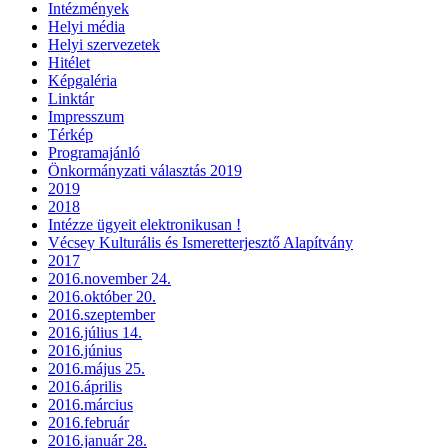
Intézmények
Helyi média
Helyi szervezetek
Hitélet
Képgaléria
Linktár
Impresszum
Térkép
Programajánló
Önkormányzati választás 2019
2019
2018
Intézze ügyeit elektronikusan !
Vécsey Kulturális és Ismeretterjesztő Alapítvány
2017
2016.november 24.
2016.október 20.
2016.szeptember
2016.július 14.
2016.június
2016.május 25.
2016.április
2016.március
2016.február
2016.január 28.