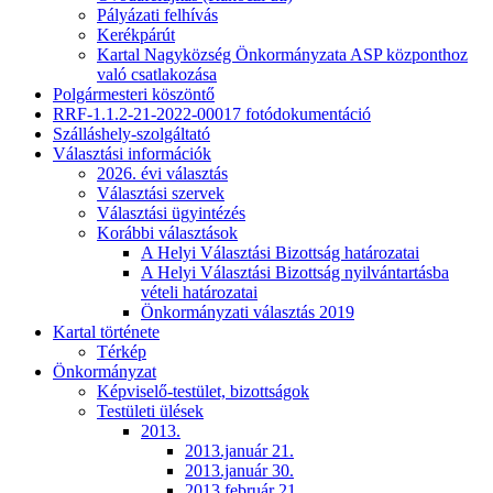
Pályázati felhívás
Kerékpárút
Kartal Nagyközség Önkormányzata ASP központhoz
való csatlakozása
Polgármesteri köszöntő
RRF-1.1.2-21-2022-00017 fotódokumentáció
Szálláshely-szolgáltató
Választási információk
2026. évi választás
Választási szervek
Választási ügyintézés
Korábbi választások
A Helyi Választási Bizottság határozatai
A Helyi Választási Bizottság nyilvántartásba
vételi határozatai
Önkormányzati választás 2019
Kartal története
Térkép
Önkormányzat
Képviselő-testület, bizottságok
Testületi ülések
2013.
2013.január 21.
2013.január 30.
2013.február 21.