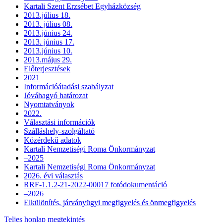
Kartali Szent Erzsébet Egyházközség
2013.július 18.
2013. július 08.
2013.június 24.
2013. június 17.
2013.június 10.
2013.május 29.
Előterjesztések
2021
Információátadási szabályzat
Jóváhagyó határozat
Nyomtatványok
2022.
Választási információk
Szálláshely-szolgáltató
Közérdekű adatok
Kartali Nemzetiségi Roma Önkormányzat
–2025
Kartali Nemzetiségi Roma Önkormányzat
2026. évi választás
RRF-1.1.2-21-2022-00017 fotódokumentáció
–2026
Elkülönítés, járványügyi megfigyelés és önmegfigyelés
Teljes honlap megtekintés