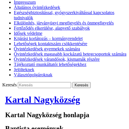
Impresszum
Általános óvintézkedések
Egészségbiztosítással, gyógyszerkiváltással kapcsolatos
tudnivalók
Elkülönítés, járványügyi megfigyelés és önmegfigyelés
Fertőződés elkerülése, alapvető szabályok
Idősek védelme
Kijárási korlátozás – kormányrendelet
Lehetőségek kontaktszám csökkentésére
Óvintézkedések gyermekek számára
Óvintézkedések magasabb kockázatú betegcsoportok számára
Óvintézkedések várandósok, kismamák részére
Tájékoztató munkáltatói lehetőségekhez
Jelölteknek
Választópolgároknak
Keresés
Kartal Nagyközség
Kartal Nagyközség honlapja
Baptista események