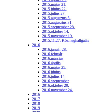
2015.május 21.
2015.június 22.
2015.július 27.
2015.augusztus 5.
2015.augusztus 31.
2015 szeptember 28.
2015.október 14.
2015.november 19.
2015.11.27. Közmeghallgatás
2016
2016.január 28.
2016.február
2016.március
2016.április
2016.május 25.
2016.június
2016.július 14.
2016.szeptember
2016.október 20.
2016.november 24.
2016
2017
2018
2019