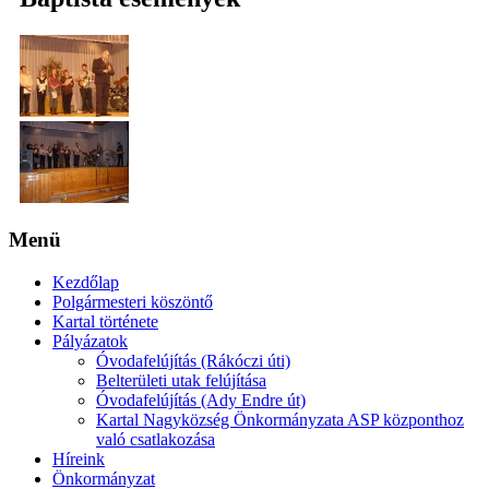
Menü
Kezdőlap
Polgármesteri köszöntő
Kartal története
Pályázatok
Óvodafelújítás (Rákóczi úti)
Belterületi utak felújítása
Óvodafelújítás (Ady Endre út)
Kartal Nagyközség Önkormányzata ASP központhoz
való csatlakozása
Híreink
Önkormányzat