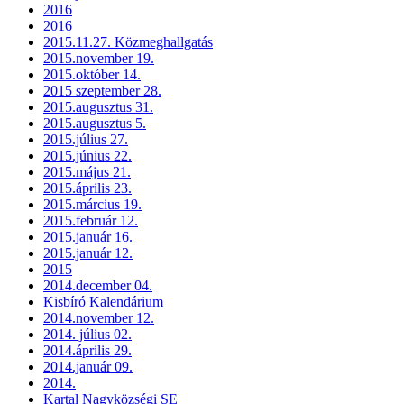
2016
2016
2015.11.27. Közmeghallgatás
2015.november 19.
2015.október 14.
2015 szeptember 28.
2015.augusztus 31.
2015.augusztus 5.
2015.július 27.
2015.június 22.
2015.május 21.
2015.április 23.
2015.március 19.
2015.február 12.
2015.január 16.
2015.január 12.
2015
2014.december 04.
Kisbíró Kalendárium
2014.november 12.
2014. július 02.
2014.április 29.
2014.január 09.
2014.
Kartal Nagyközségi SE