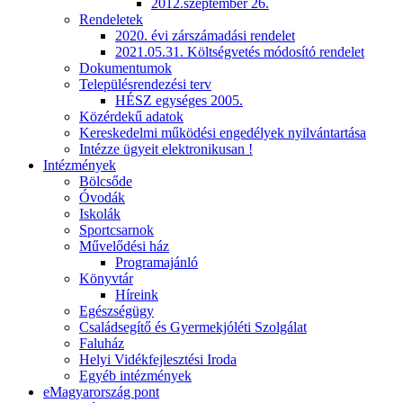
2012.szeptember 26.
Rendeletek
2020. évi zárszámadási rendelet
2021.05.31. Költségvetés módosító rendelet
Dokumentumok
Településrendezési terv
HÉSZ egységes 2005.
Közérdekű adatok
Kereskedelmi működési engedélyek nyilvántartása
Intézze ügyeit elektronikusan !
Intézmények
Bölcsőde
Óvodák
Iskolák
Sportcsarnok
Művelődési ház
Programajánló
Könyvtár
Híreink
Egészségügy
Családsegítő és Gyermekjóléti Szolgálat
Faluház
Helyi Vidékfejlesztési Iroda
Egyéb intézmények
eMagyarország pont