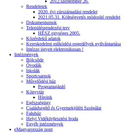
2012.szeptember 26.
Rendeletek
2020. évi zárszámadási rendelet
2021.05.31. Költségvetés módosító rendelet
Dokumentumok
Településrendezési terv
HÉSZ egységes 2005.
Közérdekű adatok
Kereskedelmi működési engedélyek nyilvántartása
Intézze ügyeit elektronikusan !
Intézmények
Bölcsőde
Óvodák
Iskolák
Sportcsarnok
Művelődési ház
Programajánló
Könyvtár
Híreink
Egészségügy
Családsegítő és Gyermekjóléti Szolgálat
Faluház
Helyi Vidékfejlesztési Iroda
Egyéb intézmények
eMagyarország pont