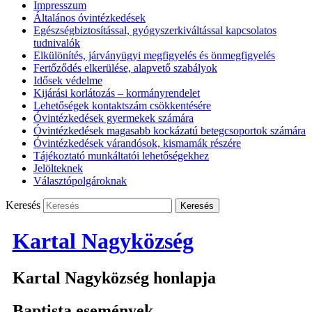
Impresszum
Általános óvintézkedések
Egészségbiztosítással, gyógyszerkiváltással kapcsolatos
tudnivalók
Elkülönítés, járványügyi megfigyelés és önmegfigyelés
Fertőződés elkerülése, alapvető szabályok
Idősek védelme
Kijárási korlátozás – kormányrendelet
Lehetőségek kontaktszám csökkentésére
Óvintézkedések gyermekek számára
Óvintézkedések magasabb kockázatú betegcsoportok számára
Óvintézkedések várandósok, kismamák részére
Tájékoztató munkáltatói lehetőségekhez
Jelölteknek
Választópolgároknak
Keresés
Kartal Nagyközség
Kartal Nagyközség honlapja
Baptista események