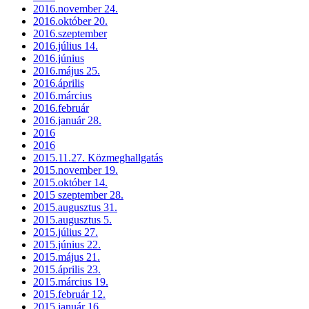
2016.november 24.
2016.október 20.
2016.szeptember
2016.július 14.
2016.június
2016.május 25.
2016.április
2016.március
2016.február
2016.január 28.
2016
2016
2015.11.27. Közmeghallgatás
2015.november 19.
2015.október 14.
2015 szeptember 28.
2015.augusztus 31.
2015.augusztus 5.
2015.július 27.
2015.június 22.
2015.május 21.
2015.április 23.
2015.március 19.
2015.február 12.
2015.január 16.