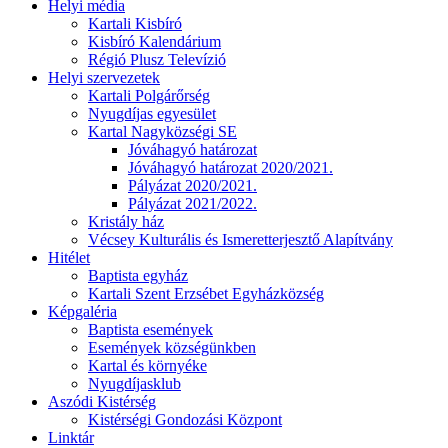
Helyi média
Kartali Kisbíró
Kisbíró Kalendárium
Régió Plusz Televízió
Helyi szervezetek
Kartali Polgárőrség
Nyugdíjas egyesület
Kartal Nagyközségi SE
Jóváhagyó határozat
Jóváhagyó határozat 2020/2021.
Pályázat 2020/2021.
Pályázat 2021/2022.
Kristály ház
Vécsey Kulturális és Ismeretterjesztő Alapítvány
Hitélet
Baptista egyház
Kartali Szent Erzsébet Egyházközség
Képgaléria
Baptista események
Események községünkben
Kartal és környéke
Nyugdíjasklub
Aszódi Kistérség
Kistérségi Gondozási Központ
Linktár