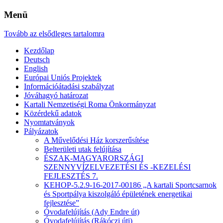
Menü
Tovább az elsődleges tartalomra
Kezdőlap
Deutsch
English
Európai Uniós Projektek
Információátadási szabályzat
Jóváhagyó határozat
Kartali Nemzetiségi Roma Önkormányzat
Közérdekű adatok
Nyomtatványok
Pályázatok
A Művelődési Ház korszerűsítése
Belterületi utak felújítása
ÉSZAK-MAGYARORSZÁGI
SZENNYVÍZELVEZETÉSI ÉS -KEZELÉSI
FEJLESZTÉS 7.
KEHOP-5.2.9-16-2017-00186 „A kartali Sportcsarnok
és Sportpálya kiszolgáló épületének energetikai
fejlesztése”
Óvodafelújítás (Ady Endre út)
Óvodafelújítás (Rákóczi úti)