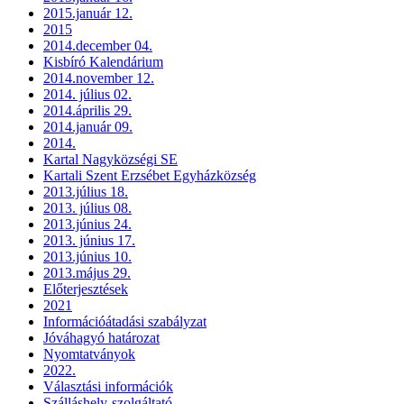
2015.január 12.
2015
2014.december 04.
Kisbíró Kalendárium
2014.november 12.
2014. július 02.
2014.április 29.
2014.január 09.
2014.
Kartal Nagyközségi SE
Kartali Szent Erzsébet Egyházközség
2013.július 18.
2013. július 08.
2013.június 24.
2013. június 17.
2013.június 10.
2013.május 29.
Előterjesztések
2021
Információátadási szabályzat
Jóváhagyó határozat
Nyomtatványok
2022.
Választási információk
Szálláshely-szolgáltató