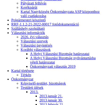
Pályázati felhívás
Kerékpárút
Kartal Nagyközség Önkormányzata ASP központhoz
való csatlakozása
Polgármesteri köszöntő
RRF-1.1.2-21-2022-00017 fotódokumentáció
Szálláshely-szolgáltató
Választási információk
2026. évi választás
Választási szervek
Választási ügyintézés
Korábbi választások
A Helyi Választási Bizottság határozatai
A Helyi Választási Bizottság nyilvántartásba
vételi határozatai
Önkormányzati választás 2019
Kartal története
Térkép
Önkormányzat
Képviselő-testület, bizottságok
Testületi ülések
2013.
2013.január 21.
2013.január 30.
2013.február 21.