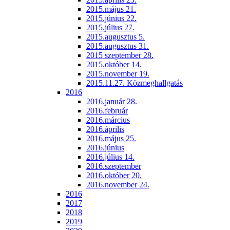
2015.május 21.
2015.június 22.
2015.július 27.
2015.augusztus 5.
2015.augusztus 31.
2015 szeptember 28.
2015.október 14.
2015.november 19.
2015.11.27. Közmeghallgatás
2016
2016.január 28.
2016.február
2016.március
2016.április
2016.május 25.
2016.június
2016.július 14.
2016.szeptember
2016.október 20.
2016.november 24.
2016
2017
2018
2019