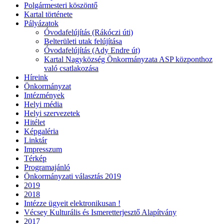
Polgármesteri köszöntő
Kartal története
Pályázatok
Óvodafelújítás (Rákóczi úti)
Belterületi utak felújítása
Óvodafelújítás (Ady Endre út)
Kartal Nagyközség Önkormányzata ASP központhoz
való csatlakozása
Híreink
Önkormányzat
Intézmények
Helyi média
Helyi szervezetek
Hitélet
Képgaléria
Linktár
Impresszum
Térkép
Programajánló
Önkormányzati választás 2019
2019
2018
Intézze ügyeit elektronikusan !
Vécsey Kulturális és Ismeretterjesztő Alapítvány
2017