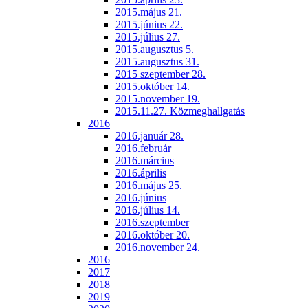
2015.május 21.
2015.június 22.
2015.július 27.
2015.augusztus 5.
2015.augusztus 31.
2015 szeptember 28.
2015.október 14.
2015.november 19.
2015.11.27. Közmeghallgatás
2016
2016.január 28.
2016.február
2016.március
2016.április
2016.május 25.
2016.június
2016.július 14.
2016.szeptember
2016.október 20.
2016.november 24.
2016
2017
2018
2019