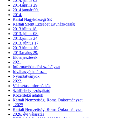
2014. július 02.
2014.április 29.
2014.január 09.
2014.
Kartal Nagyközségi SE
Kartali Szent Erzsébet Egyházközség
2013.július 18.
2013. július 08.
2013.június 24.
2013. június 17.
2013.június 10.
2013.május 29.
Előterjesztések
2021
Információátadási szabályzat
Jóváhagyó határozat
Nyomtatványok
2022.
Választási információk
Szálláshely-szolgáltató
Közérdekű adatok
Kartali Nemzetiségi Roma Önkormányzat
–2025
Kartali Nemzetiségi Roma Önkormányzat
2026. évi választás