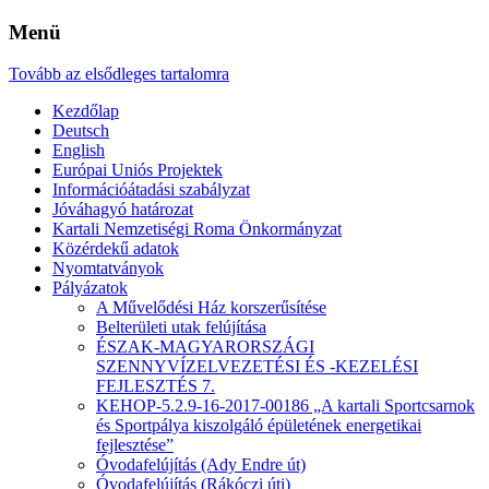
Menü
Tovább az elsődleges tartalomra
Kezdőlap
Deutsch
English
Európai Uniós Projektek
Információátadási szabályzat
Jóváhagyó határozat
Kartali Nemzetiségi Roma Önkormányzat
Közérdekű adatok
Nyomtatványok
Pályázatok
A Művelődési Ház korszerűsítése
Belterületi utak felújítása
ÉSZAK-MAGYARORSZÁGI
SZENNYVÍZELVEZETÉSI ÉS -KEZELÉSI
FEJLESZTÉS 7.
KEHOP-5.2.9-16-2017-00186 „A kartali Sportcsarnok
és Sportpálya kiszolgáló épületének energetikai
fejlesztése”
Óvodafelújítás (Ady Endre út)
Óvodafelújítás (Rákóczi úti)