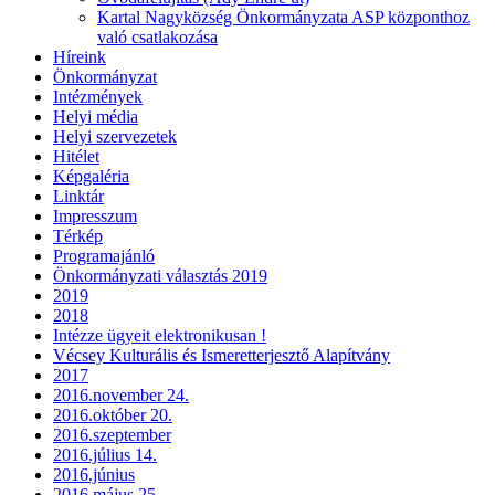
Kartal Nagyközség Önkormányzata ASP központhoz
való csatlakozása
Híreink
Önkormányzat
Intézmények
Helyi média
Helyi szervezetek
Hitélet
Képgaléria
Linktár
Impresszum
Térkép
Programajánló
Önkormányzati választás 2019
2019
2018
Intézze ügyeit elektronikusan !
Vécsey Kulturális és Ismeretterjesztő Alapítvány
2017
2016.november 24.
2016.október 20.
2016.szeptember
2016.július 14.
2016.június
2016.május 25.