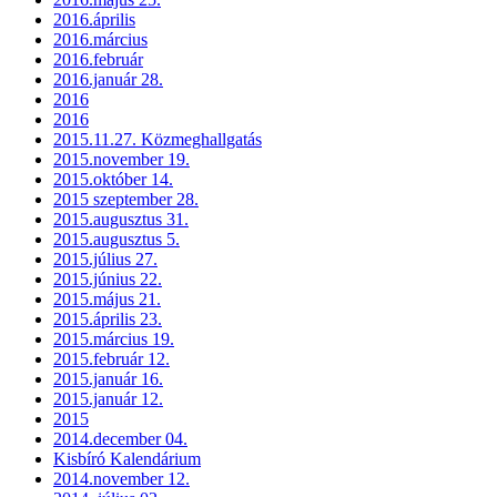
2016.április
2016.március
2016.február
2016.január 28.
2016
2016
2015.11.27. Közmeghallgatás
2015.november 19.
2015.október 14.
2015 szeptember 28.
2015.augusztus 31.
2015.augusztus 5.
2015.július 27.
2015.június 22.
2015.május 21.
2015.április 23.
2015.március 19.
2015.február 12.
2015.január 16.
2015.január 12.
2015
2014.december 04.
Kisbíró Kalendárium
2014.november 12.