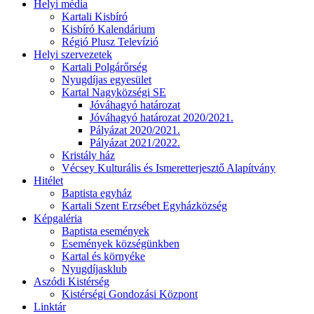
Helyi média
Kartali Kisbíró
Kisbíró Kalendárium
Régió Plusz Televízió
Helyi szervezetek
Kartali Polgárőrség
Nyugdíjas egyesület
Kartal Nagyközségi SE
Jóváhagyó határozat
Jóváhagyó határozat 2020/2021.
Pályázat 2020/2021.
Pályázat 2021/2022.
Kristály ház
Vécsey Kulturális és Ismeretterjesztő Alapítvány
Hitélet
Baptista egyház
Kartali Szent Erzsébet Egyházközség
Képgaléria
Baptista események
Események községünkben
Kartal és környéke
Nyugdíjasklub
Aszódi Kistérség
Kistérségi Gondozási Központ
Linktár