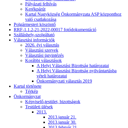
Pályázati felhívás
Kerékpárút
Kartal Nagyközség Önkormányzata ASP központhoz
való csatlakozása
Polgármesteri köszöntő
RRF-1.1.2-21-2022-00017 fotódokumentáció
Szálláshely-szolgáltató
Választási információk
2026. évi választás
Választási szervek
Választási ügyintézés
Korábbi választások
A Helyi Választási Bizottság határozatai
A Helyi Választási Bizottság nyilvántartásba
vételi határozatai
Önkormányzati választás 2019
Kartal története
Térkép
Önkormányzat
Képviselő-testület, bizottságok
Testületi ülések
2013.
2013.január 21.
2013.január 30.
2013.február 21.