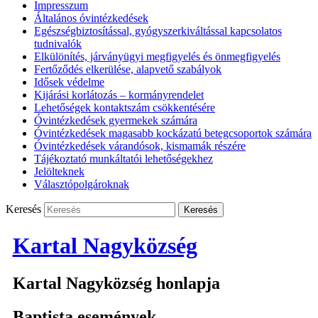
Impresszum
Általános óvintézkedések
Egészségbiztosítással, gyógyszerkiváltással kapcsolatos
tudnivalók
Elkülönítés, járványügyi megfigyelés és önmegfigyelés
Fertőződés elkerülése, alapvető szabályok
Idősek védelme
Kijárási korlátozás – kormányrendelet
Lehetőségek kontaktszám csökkentésére
Óvintézkedések gyermekek számára
Óvintézkedések magasabb kockázatú betegcsoportok számára
Óvintézkedések várandósok, kismamák részére
Tájékoztató munkáltatói lehetőségekhez
Jelölteknek
Választópolgároknak
Keresés
Kartal Nagyközség
Kartal Nagyközség honlapja
Baptista események