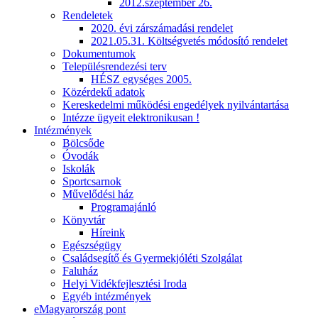
2012.szeptember 26.
Rendeletek
2020. évi zárszámadási rendelet
2021.05.31. Költségvetés módosító rendelet
Dokumentumok
Településrendezési terv
HÉSZ egységes 2005.
Közérdekű adatok
Kereskedelmi működési engedélyek nyilvántartása
Intézze ügyeit elektronikusan !
Intézmények
Bölcsőde
Óvodák
Iskolák
Sportcsarnok
Művelődési ház
Programajánló
Könyvtár
Híreink
Egészségügy
Családsegítő és Gyermekjóléti Szolgálat
Faluház
Helyi Vidékfejlesztési Iroda
Egyéb intézmények
eMagyarország pont