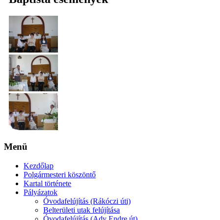
Menü
Kezdőlap
Polgármesteri köszöntő
Kartal története
Pályázatok
Óvodafelújítás (Rákóczi úti)
Belterületi utak felújítása
Óvodafelújítás (Ady Endre út)