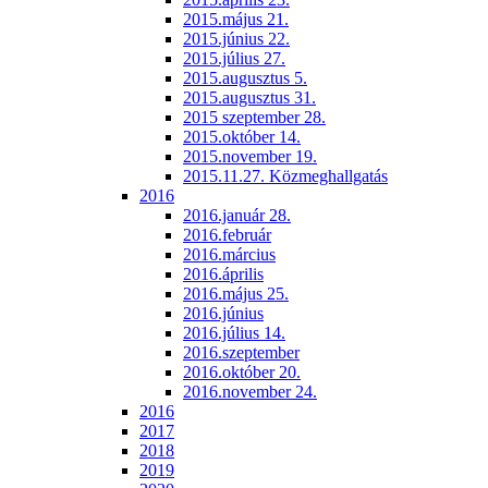
2015.május 21.
2015.június 22.
2015.július 27.
2015.augusztus 5.
2015.augusztus 31.
2015 szeptember 28.
2015.október 14.
2015.november 19.
2015.11.27. Közmeghallgatás
2016
2016.január 28.
2016.február
2016.március
2016.április
2016.május 25.
2016.június
2016.július 14.
2016.szeptember
2016.október 20.
2016.november 24.
2016
2017
2018
2019