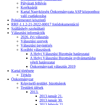
Pályázati felhívás
Kerékpárút
Kartal Nagyközség Önkormányzata ASP központhoz
való csatlakozása
Polgármesteri köszöntő
RRF-1.1.2-21-2022-00017 fotódokumentáció
Szálláshely-szolgáltató
Választási információk
2026. évi választás
Választási szervek
Választási ügyintézés
Korábbi választások
A Helyi Választási Bizottság határozatai
A Helyi Választási Bizottság nyilvántartásba
vételi határozatai
Önkormányzati választás 2019
Kartal története
Térkép
Önkormányzat
Képviselő-testület, bizottságok
Testületi ülések
2013.
2013.január 21.
2013.január 30.
2013.február 21.