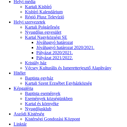
Helyi média
Kartali Kisbíró
Kisbíró Kalendárium
Régió Plusz Televízió
Helyi szervezetek
Kartali Polgárőrség
Nyugdíjas egyesület
Kartal Nagyközségi SE
Jóváhagyó határozat
Jóváhagyó határozat 2020/2021.
Pályázat 2020/2021.
Pályázat 2021/2022.
Kristály ház
Vécsey Kulturális és Ismeretterjesztő Alapítvány
Hitélet
Baptista egyház
Kartali Szent Erzsébet Egyházközség
Képgaléria
Baptista események
Események községünkben
Kartal és környéke
Nyugdíjasklub
Aszódi Kistérség
Kistérségi Gondozási Központ
Linktár