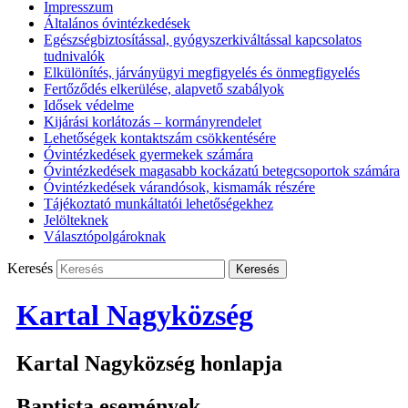
Impresszum
Általános óvintézkedések
Egészségbiztosítással, gyógyszerkiváltással kapcsolatos
tudnivalók
Elkülönítés, járványügyi megfigyelés és önmegfigyelés
Fertőződés elkerülése, alapvető szabályok
Idősek védelme
Kijárási korlátozás – kormányrendelet
Lehetőségek kontaktszám csökkentésére
Óvintézkedések gyermekek számára
Óvintézkedések magasabb kockázatú betegcsoportok számára
Óvintézkedések várandósok, kismamák részére
Tájékoztató munkáltatói lehetőségekhez
Jelölteknek
Választópolgároknak
Keresés
Kartal Nagyközség
Kartal Nagyközség honlapja
Baptista események