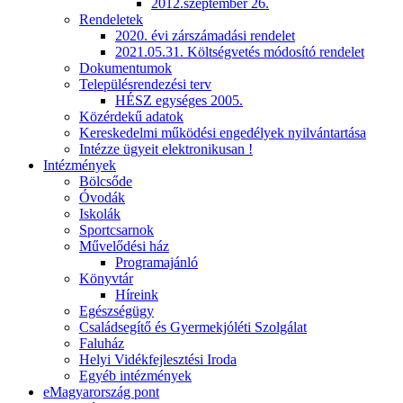
2012.szeptember 26.
Rendeletek
2020. évi zárszámadási rendelet
2021.05.31. Költségvetés módosító rendelet
Dokumentumok
Településrendezési terv
HÉSZ egységes 2005.
Közérdekű adatok
Kereskedelmi működési engedélyek nyilvántartása
Intézze ügyeit elektronikusan !
Intézmények
Bölcsőde
Óvodák
Iskolák
Sportcsarnok
Művelődési ház
Programajánló
Könyvtár
Híreink
Egészségügy
Családsegítő és Gyermekjóléti Szolgálat
Faluház
Helyi Vidékfejlesztési Iroda
Egyéb intézmények
eMagyarország pont