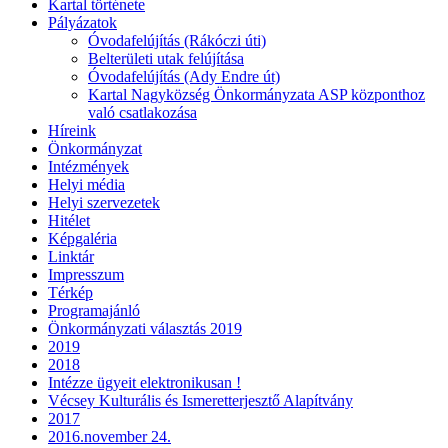
Kartal története
Pályázatok
Óvodafelújítás (Rákóczi úti)
Belterületi utak felújítása
Óvodafelújítás (Ady Endre út)
Kartal Nagyközség Önkormányzata ASP központhoz
való csatlakozása
Híreink
Önkormányzat
Intézmények
Helyi média
Helyi szervezetek
Hitélet
Képgaléria
Linktár
Impresszum
Térkép
Programajánló
Önkormányzati választás 2019
2019
2018
Intézze ügyeit elektronikusan !
Vécsey Kulturális és Ismeretterjesztő Alapítvány
2017
2016.november 24.