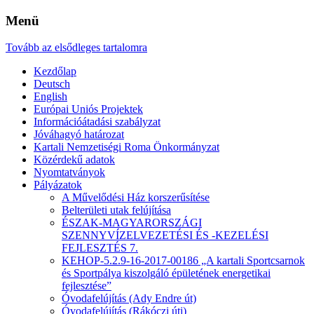
Menü
Tovább az elsődleges tartalomra
Kezdőlap
Deutsch
English
Európai Uniós Projektek
Információátadási szabályzat
Jóváhagyó határozat
Kartali Nemzetiségi Roma Önkormányzat
Közérdekű adatok
Nyomtatványok
Pályázatok
A Művelődési Ház korszerűsítése
Belterületi utak felújítása
ÉSZAK-MAGYARORSZÁGI
SZENNYVÍZELVEZETÉSI ÉS -KEZELÉSI
FEJLESZTÉS 7.
KEHOP-5.2.9-16-2017-00186 „A kartali Sportcsarnok
és Sportpálya kiszolgáló épületének energetikai
fejlesztése”
Óvodafelújítás (Ady Endre út)
Óvodafelújítás (Rákóczi úti)