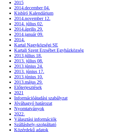
2015
2014.december 04.
Kisbíró Kalendárium
2014.november 12.
2014. július 02.
2014.április 29.
2014.január 09.
2014.
Kartal Nagyközségi SE
Kartali Szent Erzsébet Egyházközség
2013.július 18.
2013. július 08.
2013.június 24.
2013. június 17.
2013.június 10.
2013.május 29.
Előterjesztések
2021
Információátadási szabályzat
Jóváhagyó határozat
Nyomtatványok
2022.
Választási információk
Szálláshely-szolgáltató
Közérdekű adatok