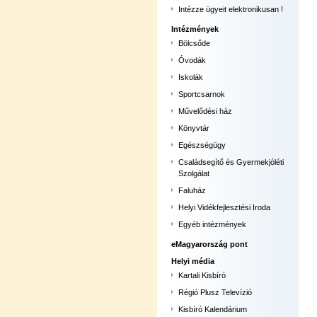
Intézze ügyeit elektronikusan !
Intézmények
Bölcsőde
Óvodák
Iskolák
Sportcsarnok
Művelődési ház
Könyvtár
Egészségügy
Családsegítő és Gyermekjóléti
Szolgálat
Faluház
Helyi Vidékfejlesztési Iroda
Egyéb intézmények
eMagyarország pont
Helyi média
Kartali Kisbíró
Régió Plusz Televízió
Kisbíró Kalendárium