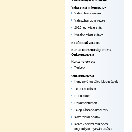
Szálláshely-szolgáltató
Választási információk
Választási szervek
Választási ügyintézés
2026. évi választás
Korábbi választások
Közérdekű adatok
Kartali Nemzetiségi Roma
Önkormányzat
Kartal története
Térkép
Önkormányzat
Képviselő-testület, bizottságok
Testületi ülések
Rendeletek
Dokumentumok
Településrendezési terv
Közérdekű adatok
Kereskedelmi működési
engedélyek nyilvántartása