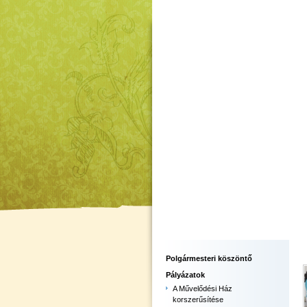
Polgármesteri köszöntő
Pályázatok
A Művelődési Ház
korszerűsítése