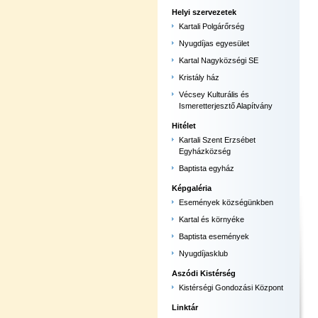
Helyi szervezetek
Kartali Polgárőrség
Nyugdíjas egyesület
Kartal Nagyközségi SE
Kristály ház
Vécsey Kulturális és
Ismeretterjesztő Alapítvány
Hitélet
Kartali Szent Erzsébet
Egyházközség
Baptista egyház
Képgaléria
Események községünkben
Kartal és környéke
Baptista események
Nyugdíjasklub
Aszódi Kistérség
Kistérségi Gondozási Központ
Linktár