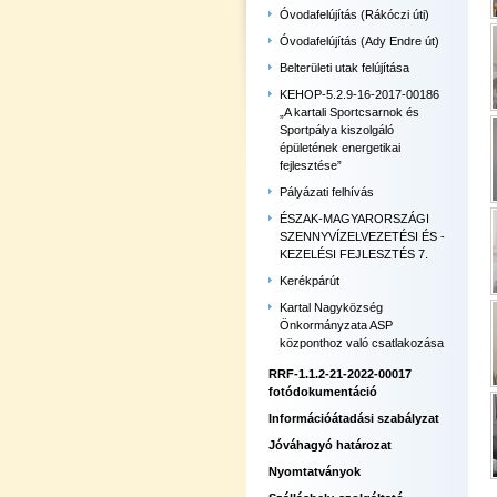
Óvodafelújítás (Rákóczi úti)
Óvodafelújítás (Ady Endre út)
Belterületi utak felújítása
KEHOP-5.2.9-16-2017-00186
„A kartali Sportcsarnok és
Sportpálya kiszolgáló
épületének energetikai
fejlesztése”
Pályázati felhívás
ÉSZAK-MAGYARORSZÁGI
SZENNYVÍZELVEZETÉSI ÉS -
KEZELÉSI FEJLESZTÉS 7.
Kerékpárút
Kartal Nagyközség
Önkormányzata ASP
központhoz való csatlakozása
RRF-1.1.2-21-2022-00017
fotódokumentáció
Információátadási szabályzat
Jóváhagyó határozat
Nyomtatványok