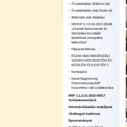
Óvodafelújítás (Rákóczi úti)
Óvodafelújítás (Ady Endre út)
Belterületi utak felújítása
KEHOP-5.2.9-16-2017-00186
„A kartali Sportcsarnok és
Sportpálya kiszolgáló
épületének energetikai
fejlesztése”
Pályázati felhívás
ÉSZAK-MAGYARORSZÁGI
SZENNYVÍZELVEZETÉSI ÉS -
KEZELÉSI FEJLESZTÉS 7.
Kerékpárút
Kartal Nagyközség
Önkormányzata ASP
központhoz való csatlakozása
RRF-1.1.2-21-2022-00017
fotódokumentáció
Információátadási szabályzat
Jóváhagyó határozat
Nyomtatványok