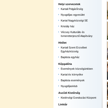
Helyi szervezetek
Kartali Polgárőrség
Nyugdíjas egyesület
Kartal Nagyközségi SE
Kristály ház
Vécsey Kulturális és
Ismeretterjesztő Alapítvány
Hitélet
Kartali Szent Erzsébet
Egyházközség
Baptista egyház
Képgaléria
Események községünkben
Kartal és környéke
Baptista események
Nyugdíjasklub
Aszódi Kistérség
Kistérségi Gondozási Központ
Linktár