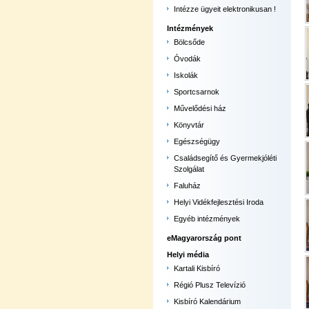
Intézze ügyeit elektronikusan !
Intézmények
Bölcsőde
Óvodák
Iskolák
Sportcsarnok
Művelődési ház
Könyvtár
Egészségügy
Családsegítő és Gyermekjóléti
Szolgálat
Faluház
Helyi Vidékfejlesztési Iroda
Egyéb intézmények
eMagyarország pont
Helyi média
Kartali Kisbíró
Régió Plusz Televízió
Kisbíró Kalendárium