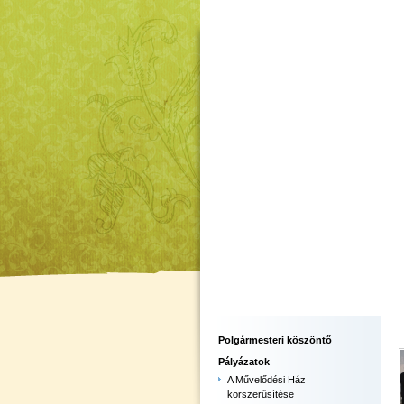
Polgármesteri köszöntő
Pályázatok
A Művelődési Ház
korszerűsítése