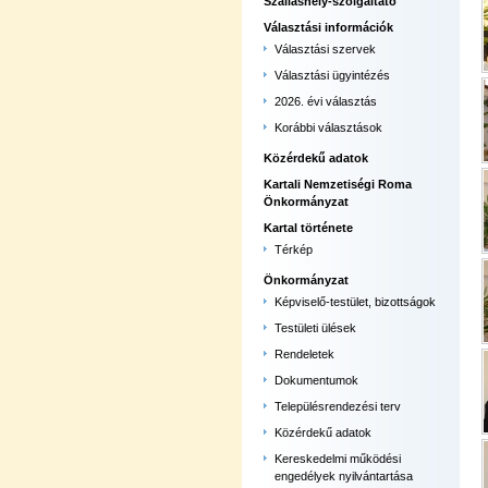
Szálláshely-szolgáltató
Választási információk
Választási szervek
Választási ügyintézés
2026. évi választás
Korábbi választások
Közérdekű adatok
Kartali Nemzetiségi Roma
Önkormányzat
Kartal története
Térkép
Önkormányzat
Képviselő-testület, bizottságok
Testületi ülések
Rendeletek
Dokumentumok
Településrendezési terv
Közérdekű adatok
Kereskedelmi működési
engedélyek nyilvántartása