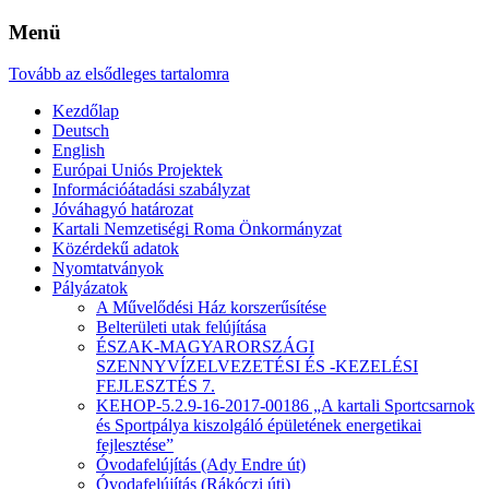
Menü
Tovább az elsődleges tartalomra
Kezdőlap
Deutsch
English
Európai Uniós Projektek
Információátadási szabályzat
Jóváhagyó határozat
Kartali Nemzetiségi Roma Önkormányzat
Közérdekű adatok
Nyomtatványok
Pályázatok
A Művelődési Ház korszerűsítése
Belterületi utak felújítása
ÉSZAK-MAGYARORSZÁGI
SZENNYVÍZELVEZETÉSI ÉS -KEZELÉSI
FEJLESZTÉS 7.
KEHOP-5.2.9-16-2017-00186 „A kartali Sportcsarnok
és Sportpálya kiszolgáló épületének energetikai
fejlesztése”
Óvodafelújítás (Ady Endre út)
Óvodafelújítás (Rákóczi úti)