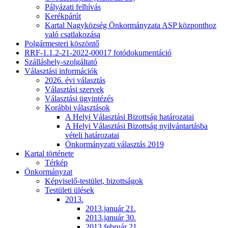
Pályázati felhívás
Kerékpárút
Kartal Nagyközség Önkormányzata ASP központhoz
való csatlakozása
Polgármesteri köszöntő
RRF-1.1.2-21-2022-00017 fotódokumentáció
Szálláshely-szolgáltató
Választási információk
2026. évi választás
Választási szervek
Választási ügyintézés
Korábbi választások
A Helyi Választási Bizottság határozatai
A Helyi Választási Bizottság nyilvántartásba
vételi határozatai
Önkormányzati választás 2019
Kartal története
Térkép
Önkormányzat
Képviselő-testület, bizottságok
Testületi ülések
2013.
2013.január 21.
2013.január 30.
2013.február 21.