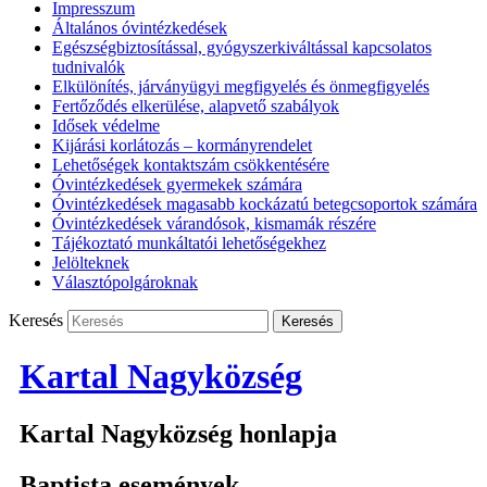
Impresszum
Általános óvintézkedések
Egészségbiztosítással, gyógyszerkiváltással kapcsolatos
tudnivalók
Elkülönítés, járványügyi megfigyelés és önmegfigyelés
Fertőződés elkerülése, alapvető szabályok
Idősek védelme
Kijárási korlátozás – kormányrendelet
Lehetőségek kontaktszám csökkentésére
Óvintézkedések gyermekek számára
Óvintézkedések magasabb kockázatú betegcsoportok számára
Óvintézkedések várandósok, kismamák részére
Tájékoztató munkáltatói lehetőségekhez
Jelölteknek
Választópolgároknak
Keresés
Kartal Nagyközség
Kartal Nagyközség honlapja
Baptista események