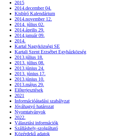
2015
2014.december 04.
Kisbíró Kalendárium
2014.november 12.
2014. július 02.
2014.április 29.
2014.január 09.
2014.
Kartal Nagyközségi SE
Kartali Szent Erzsébet Egyházközség
2013.július 18.
2013. július 08.
2013.június 24.
2013. június 17.
2013.június 10.
2013.május 29.
Előterjesztések
2021
Információátadási szabályzat
Jóváhagyó határozat
Nyomtatványok
2022.
Választási információk
Szálláshely-szolgáltató
Közérdekű adatok