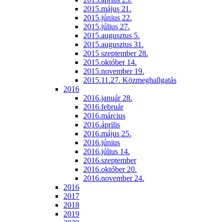
2015.május 21.
2015.június 22.
2015.július 27.
2015.augusztus 5.
2015.augusztus 31.
2015 szeptember 28.
2015.október 14.
2015.november 19.
2015.11.27. Közmeghallgatás
2016
2016.január 28.
2016.február
2016.március
2016.április
2016.május 25.
2016.június
2016.július 14.
2016.szeptember
2016.október 20.
2016.november 24.
2016
2017
2018
2019