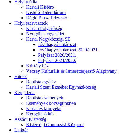
Helyi média
Kartali Kisbíró
Kisbíró Kalendárium
Régió Plusz Televízió
Helyi szervezetek
Kartali Polgárőrség
Nyugdíjas egyesület
Kartal Nagyközségi SE
Jóváhagyó határozat
Jóváhagyó határozat 2020/2021.
Pályázat 2020/2021.
Pályázat 2021/2022.
Kristály ház
Vécsey Kulturális és Ismeretterjesztő Alapítvány
Hitélet
Baptista egyház
Kartali Szent Erzsébet Egyházközség
Képgaléria
Baptista események
Események községünkben
Kartal és környéke
Nyugdíjasklub
Aszódi Kistérség
Kistérségi Gondozási Központ
Linktár