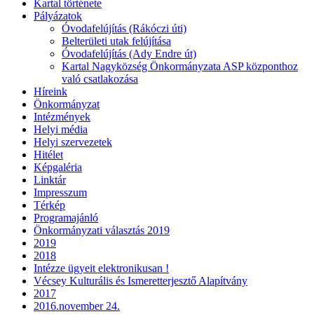
Kartal története
Pályázatok
Óvodafelújítás (Rákóczi úti)
Belterületi utak felújítása
Óvodafelújítás (Ady Endre út)
Kartal Nagyközség Önkormányzata ASP központhoz
való csatlakozása
Híreink
Önkormányzat
Intézmények
Helyi média
Helyi szervezetek
Hitélet
Képgaléria
Linktár
Impresszum
Térkép
Programajánló
Önkormányzati választás 2019
2019
2018
Intézze ügyeit elektronikusan !
Vécsey Kulturális és Ismeretterjesztő Alapítvány
2017
2016.november 24.