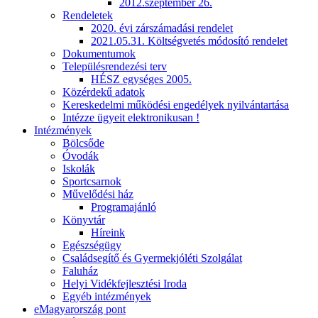
2012.szeptember 26.
Rendeletek
2020. évi zárszámadási rendelet
2021.05.31. Költségvetés módosító rendelet
Dokumentumok
Településrendezési terv
HÉSZ egységes 2005.
Közérdekű adatok
Kereskedelmi működési engedélyek nyilvántartása
Intézze ügyeit elektronikusan !
Intézmények
Bölcsőde
Óvodák
Iskolák
Sportcsarnok
Művelődési ház
Programajánló
Könyvtár
Híreink
Egészségügy
Családsegítő és Gyermekjóléti Szolgálat
Faluház
Helyi Vidékfejlesztési Iroda
Egyéb intézmények
eMagyarország pont