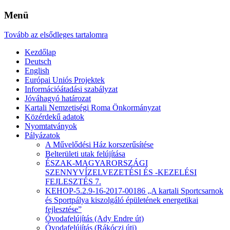
Menü
Tovább az elsődleges tartalomra
Kezdőlap
Deutsch
English
Európai Uniós Projektek
Információátadási szabályzat
Jóváhagyó határozat
Kartali Nemzetiségi Roma Önkormányzat
Közérdekű adatok
Nyomtatványok
Pályázatok
A Művelődési Ház korszerűsítése
Belterületi utak felújítása
ÉSZAK-MAGYARORSZÁGI
SZENNYVÍZELVEZETÉSI ÉS -KEZELÉSI
FEJLESZTÉS 7.
KEHOP-5.2.9-16-2017-00186 „A kartali Sportcsarnok
és Sportpálya kiszolgáló épületének energetikai
fejlesztése”
Óvodafelújítás (Ady Endre út)
Óvodafelújítás (Rákóczi úti)