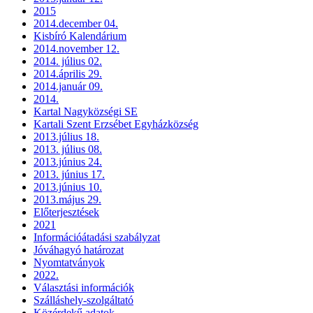
2015
2014.december 04.
Kisbíró Kalendárium
2014.november 12.
2014. július 02.
2014.április 29.
2014.január 09.
2014.
Kartal Nagyközségi SE
Kartali Szent Erzsébet Egyházközség
2013.július 18.
2013. július 08.
2013.június 24.
2013. június 17.
2013.június 10.
2013.május 29.
Előterjesztések
2021
Információátadási szabályzat
Jóváhagyó határozat
Nyomtatványok
2022.
Választási információk
Szálláshely-szolgáltató
Közérdekű adatok