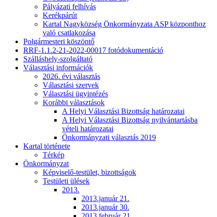
Pályázati felhívás
Kerékpárút
Kartal Nagyközség Önkormányzata ASP központhoz
való csatlakozása
Polgármesteri köszöntő
RRF-1.1.2-21-2022-00017 fotódokumentáció
Szálláshely-szolgáltató
Választási információk
2026. évi választás
Választási szervek
Választási ügyintézés
Korábbi választások
A Helyi Választási Bizottság határozatai
A Helyi Választási Bizottság nyilvántartásba
vételi határozatai
Önkormányzati választás 2019
Kartal története
Térkép
Önkormányzat
Képviselő-testület, bizottságok
Testületi ülések
2013.
2013.január 21.
2013.január 30.
2013.február 21.