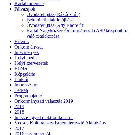
Kartal története
Pályázatok
Óvodafelújítás (Rákóczi úti)
Belterületi utak felújítása
Óvodafelújítás (Ady Endre út)
Kartal Nagyközség Önkormányzata ASP központhoz
való csatlakozása
Híreink
Önkormányzat
Intézmények
Helyi média
Helyi szervezetek
Hitélet
Képgaléria
Linktár
Impresszum
Térkép
Programajánló
Önkormányzati választás 2019
2019
2018
Intézze ügyeit elektronikusan !
Vécsey Kulturális és Ismeretterjesztő Alapítvány
2017
2016.november 24.