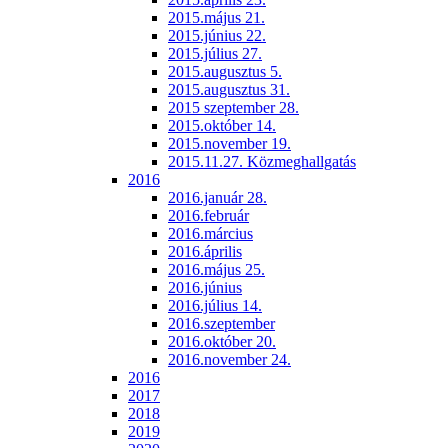
2015.május 21.
2015.június 22.
2015.július 27.
2015.augusztus 5.
2015.augusztus 31.
2015 szeptember 28.
2015.október 14.
2015.november 19.
2015.11.27. Közmeghallgatás
2016
2016.január 28.
2016.február
2016.március
2016.április
2016.május 25.
2016.június
2016.július 14.
2016.szeptember
2016.október 20.
2016.november 24.
2016
2017
2018
2019