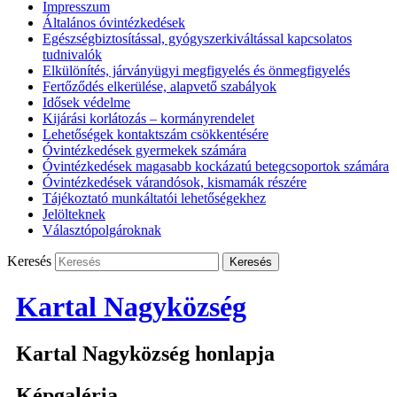
Impresszum
Általános óvintézkedések
Egészségbiztosítással, gyógyszerkiváltással kapcsolatos
tudnivalók
Elkülönítés, járványügyi megfigyelés és önmegfigyelés
Fertőződés elkerülése, alapvető szabályok
Idősek védelme
Kijárási korlátozás – kormányrendelet
Lehetőségek kontaktszám csökkentésére
Óvintézkedések gyermekek számára
Óvintézkedések magasabb kockázatú betegcsoportok számára
Óvintézkedések várandósok, kismamák részére
Tájékoztató munkáltatói lehetőségekhez
Jelölteknek
Választópolgároknak
Keresés
Kartal Nagyközség
Kartal Nagyközség honlapja
Képgaléria