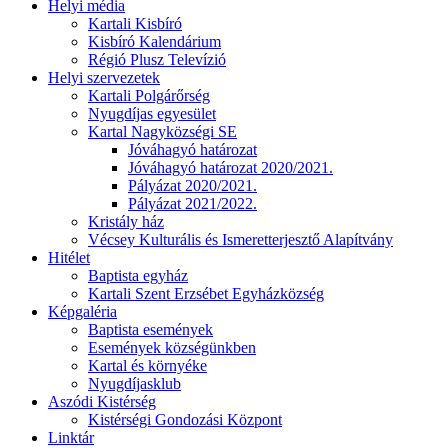
Helyi média
Kartali Kisbíró
Kisbíró Kalendárium
Régió Plusz Televízió
Helyi szervezetek
Kartali Polgárőrség
Nyugdíjas egyesület
Kartal Nagyközségi SE
Jóváhagyó határozat
Jóváhagyó határozat 2020/2021.
Pályázat 2020/2021.
Pályázat 2021/2022.
Kristály ház
Vécsey Kulturális és Ismeretterjesztő Alapítvány
Hitélet
Baptista egyház
Kartali Szent Erzsébet Egyházközség
Képgaléria
Baptista események
Események községünkben
Kartal és környéke
Nyugdíjasklub
Aszódi Kistérség
Kistérségi Gondozási Központ
Linktár