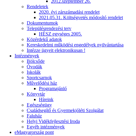
2012.szeptember 26.
Rendeletek
2020. évi zárszámadási rendelet
2021.05.31. Költségvetés módosító rendelet
Dokumentumok
Településrendezési terv
HÉSZ egységes 2005.
Közérdekű adatok
Kereskedelmi működési engedélyek nyilvántartása
Intézze ügyeit elektronikusan !
Intézmények
Bölcsőde
Óvodák
Iskolák
Sportcsarnok
Művelődési ház
Programajánló
Könyvtár
Híreink
Egészségügy
Családsegítő és Gyermekjóléti Szolgálat
Faluház
Helyi Vidékfejlesztési Iroda
Egyéb intézmények
eMagyarország pont