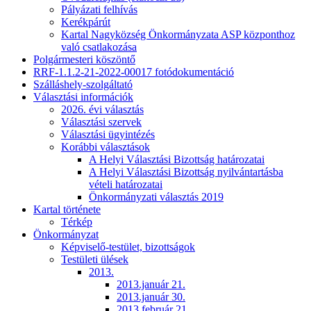
Pályázati felhívás
Kerékpárút
Kartal Nagyközség Önkormányzata ASP központhoz
való csatlakozása
Polgármesteri köszöntő
RRF-1.1.2-21-2022-00017 fotódokumentáció
Szálláshely-szolgáltató
Választási információk
2026. évi választás
Választási szervek
Választási ügyintézés
Korábbi választások
A Helyi Választási Bizottság határozatai
A Helyi Választási Bizottság nyilvántartásba
vételi határozatai
Önkormányzati választás 2019
Kartal története
Térkép
Önkormányzat
Képviselő-testület, bizottságok
Testületi ülések
2013.
2013.január 21.
2013.január 30.
2013.február 21.