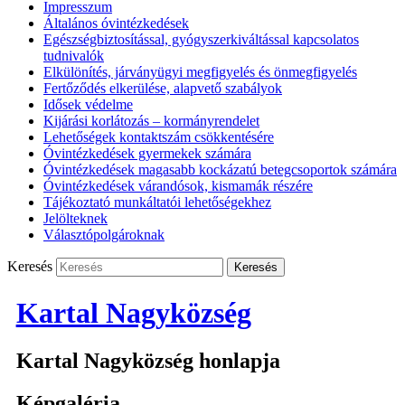
Impresszum
Általános óvintézkedések
Egészségbiztosítással, gyógyszerkiváltással kapcsolatos
tudnivalók
Elkülönítés, járványügyi megfigyelés és önmegfigyelés
Fertőződés elkerülése, alapvető szabályok
Idősek védelme
Kijárási korlátozás – kormányrendelet
Lehetőségek kontaktszám csökkentésére
Óvintézkedések gyermekek számára
Óvintézkedések magasabb kockázatú betegcsoportok számára
Óvintézkedések várandósok, kismamák részére
Tájékoztató munkáltatói lehetőségekhez
Jelölteknek
Választópolgároknak
Keresés
Kartal Nagyközség
Kartal Nagyközség honlapja
Képgaléria