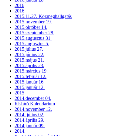
2016
2016
2015.11.27. Közmeghallgatás
2015.november 19.
2015.október 14.
2015 szeptember 28.
2015.augusztus 31.
2015.augusztus 5.
2015.július 27.
2015.június 22.
2015.május 21.
2015.április 23.
2015.március 19.
2015.február 12.
2015.január 16.
2015.január 12.
2015
2014.december 04.
Kisbíró Kalendárium
2014.november 12.
2014. július 02.
2014.április 29.
2014.január 09.
2014.