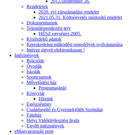
2012.szeptember 26.
Rendeletek
2020. évi zárszámadási rendelet
2021.05.31. Költségvetés módosító rendelet
Dokumentumok
Településrendezési terv
HÉSZ egységes 2005.
Közérdekű adatok
Kereskedelmi működési engedélyek nyilvántartása
Intézze ügyeit elektronikusan !
Intézmények
Bölcsőde
Óvodák
Iskolák
Sportcsarnok
Művelődési ház
Programajánló
Könyvtár
Híreink
Egészségügy
Családsegítő és Gyermekjóléti Szolgálat
Faluház
Helyi Vidékfejlesztési Iroda
Egyéb intézmények
eMagyarország pont