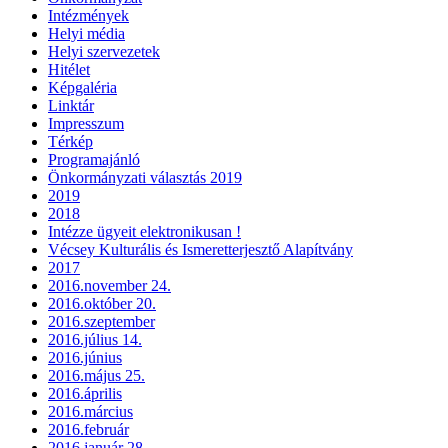
Intézmények
Helyi média
Helyi szervezetek
Hitélet
Képgaléria
Linktár
Impresszum
Térkép
Programajánló
Önkormányzati választás 2019
2019
2018
Intézze ügyeit elektronikusan !
Vécsey Kulturális és Ismeretterjesztő Alapítvány
2017
2016.november 24.
2016.október 20.
2016.szeptember
2016.július 14.
2016.június
2016.május 25.
2016.április
2016.március
2016.február
2016.január 28.