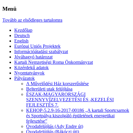
Menü
Tovább az elsődleges tartalomra
Kezdőlap
Deutsch
English
Európai Uniós Projektek
Információátadási szabályzat
Jóváhagyó határozat
Kartali Nemzetiségi Roma Önkormányzat
Közérdekű adatok
Nyomtatványok
Pályázatok
A Művelődési Ház korszerűsítése
Belterületi utak felújítása
ÉSZAK-MAGYARORSZÁGI
SZENNYVÍZELVEZETÉSI ÉS -KEZELÉSI
FEJLESZTÉS 7.
KEHOP-5.2.9-16-2017-00186 „A kartali Sportcsarnok
és Sportpálya kiszolgáló épületének energetikai
fejlesztése”
Óvodafelújítás (Ady Endre út)
Óvodafelújítás (Rákóczi úti)