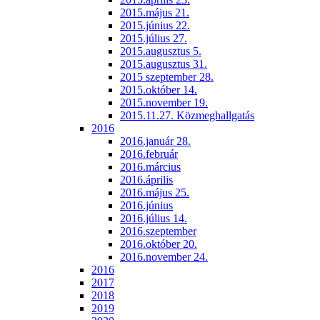
2015.május 21.
2015.június 22.
2015.július 27.
2015.augusztus 5.
2015.augusztus 31.
2015 szeptember 28.
2015.október 14.
2015.november 19.
2015.11.27. Közmeghallgatás
2016
2016.január 28.
2016.február
2016.március
2016.április
2016.május 25.
2016.június
2016.július 14.
2016.szeptember
2016.október 20.
2016.november 24.
2016
2017
2018
2019