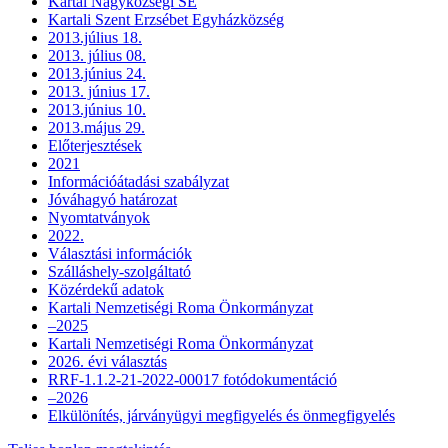
Kartal Nagyközségi SE
Kartali Szent Erzsébet Egyházközség
2013.július 18.
2013. július 08.
2013.június 24.
2013. június 17.
2013.június 10.
2013.május 29.
Előterjesztések
2021
Információátadási szabályzat
Jóváhagyó határozat
Nyomtatványok
2022.
Választási információk
Szálláshely-szolgáltató
Közérdekű adatok
Kartali Nemzetiségi Roma Önkormányzat
–2025
Kartali Nemzetiségi Roma Önkormányzat
2026. évi választás
RRF-1.1.2-21-2022-00017 fotódokumentáció
–2026
Elkülönítés, járványügyi megfigyelés és önmegfigyelés