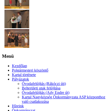
Menü
Kezdőlap
Polgármesteri köszöntő
Kartal története
Pályázatok
Óvodafelújítás (Rákóczi úti)
Belterületi utak felújítása
Óvodafelújítás (Ady Endre út)
Kartal Nagyközség Önkormányzata ASP központhoz
való csatlakozása
Híreink
Önkormányzat