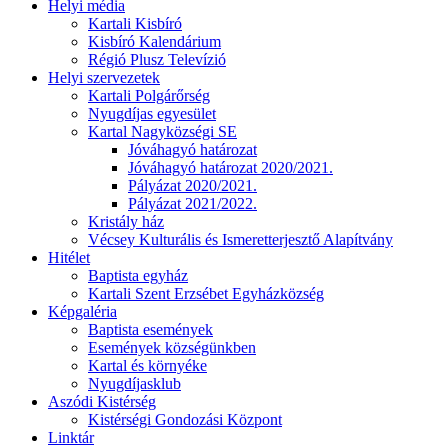
Helyi média
Kartali Kisbíró
Kisbíró Kalendárium
Régió Plusz Televízió
Helyi szervezetek
Kartali Polgárőrség
Nyugdíjas egyesület
Kartal Nagyközségi SE
Jóváhagyó határozat
Jóváhagyó határozat 2020/2021.
Pályázat 2020/2021.
Pályázat 2021/2022.
Kristály ház
Vécsey Kulturális és Ismeretterjesztő Alapítvány
Hitélet
Baptista egyház
Kartali Szent Erzsébet Egyházközség
Képgaléria
Baptista események
Események községünkben
Kartal és környéke
Nyugdíjasklub
Aszódi Kistérség
Kistérségi Gondozási Központ
Linktár